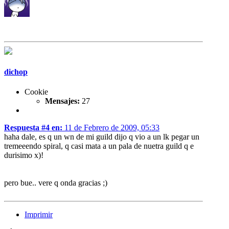
dichop
Cookie
Mensajes:
27
Respuesta #4 en:
11 de Febrero de 2009, 05:33
haha dale, es q un wn de mi guild dijo q vio a un lk pegar un
tremeeendo spiral, q casi mata a un pala de nuetra guild q e
durisimo x)!
pero bue.. vere q onda gracias ;)
Imprimir