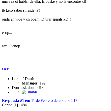
una vez oi hablar de ella, la buske y no la encontre x)!
tb kero saber si rinde :P!
onda en woe y cn poem :D tirar spirals xD!!
esop...
atte Dichop
Dex
Lord of Death
Mensajes:
192
Don't ask don't tell ~
Respuesta #1 en:
11 de Febrero de 2009, 05:17
Carled [1] 1484