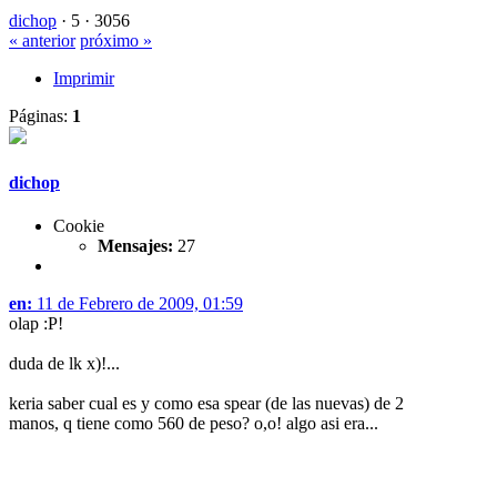
dichop
·
5 ·
3056
« anterior
próximo »
Imprimir
Páginas:
1
dichop
Cookie
Mensajes:
27
en:
11 de Febrero de 2009, 01:59
olap :P!
duda de lk x)!...
keria saber cual es y como esa spear (de las nuevas) de 2
manos, q tiene como 560 de peso? o,o! algo asi era...