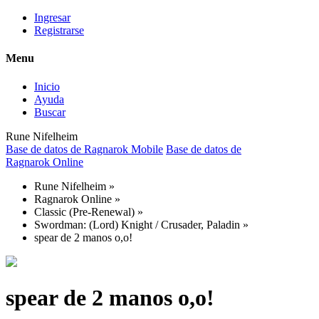
Ingresar
Registrarse
Menu
Inicio
Ayuda
Buscar
Rune Nifelheim
Base de datos de Ragnarok Mobile
Base de datos de
Ragnarok Online
Rune Nifelheim
»
Ragnarok Online
»
Classic (Pre-Renewal)
»
Swordman: (Lord) Knight / Crusader, Paladin
»
spear de 2 manos o,o!
spear de 2 manos o,o!