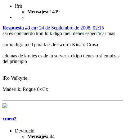
Ifrit
Mensajes:
1409
Respuesta #3 en:
24 de Septiembre de 2008, 02:15
asi es concuerdo kon lo k digo mell debes especificar mas
como digo mell para k es le swordi Kina o Crusa
ademas de k rates es de tu server k ekipo tienes o si empizas
del principio
iRo Valkyrie:
Maderiik: Rogue 6x/3x
xmen2
Deviruchi
Mensajes:
44