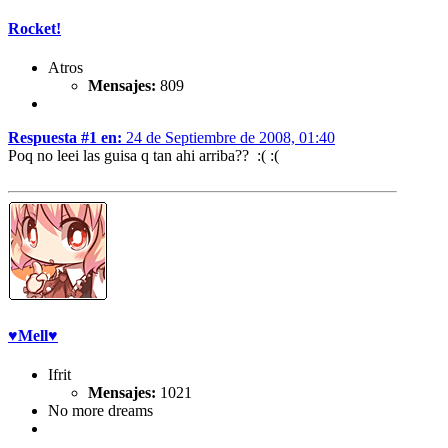
Rocket!
Atros
Mensajes:
809
Respuesta #1 en:
24 de Septiembre de 2008, 01:40
Poq no leei las guisa q tan ahi arriba?? :( :(
♥Mell♥
Ifrit
Mensajes:
1021
No more dreams