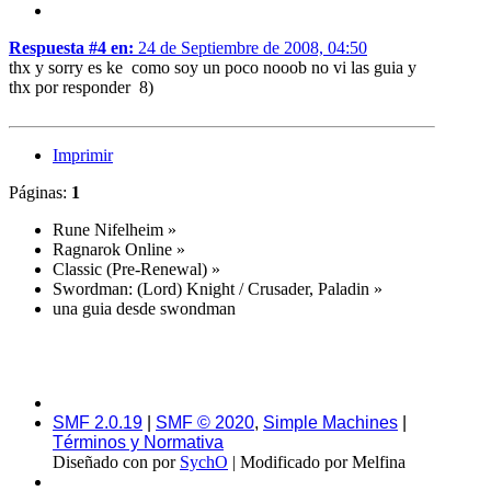
Respuesta #4 en:
24 de Septiembre de 2008, 04:50
thx y sorry es ke como soy un poco nooob no vi las guia y
thx por responder 8)
Imprimir
Páginas:
1
Rune Nifelheim
»
Ragnarok Online
»
Classic (Pre-Renewal)
»
Swordman: (Lord) Knight / Crusader, Paladin
»
una guia desde swondman
SMF 2.0.19
|
SMF © 2020
,
Simple Machines
|
Términos y Normativa
Diseñado con
por
SychO
| Modificado por Melfina