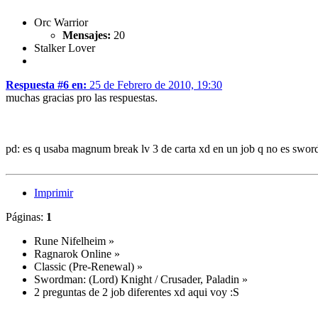
Orc Warrior
Mensajes:
20
Stalker Lover
Respuesta #6 en:
25 de Febrero de 2010, 19:30
muchas gracias pro las respuestas.
pd: es q usaba magnum break lv 3 de carta xd en un job q no es swo
Imprimir
Páginas:
1
Rune Nifelheim
»
Ragnarok Online
»
Classic (Pre-Renewal)
»
Swordman: (Lord) Knight / Crusader, Paladin
»
2 preguntas de 2 job diferentes xd aqui voy :S