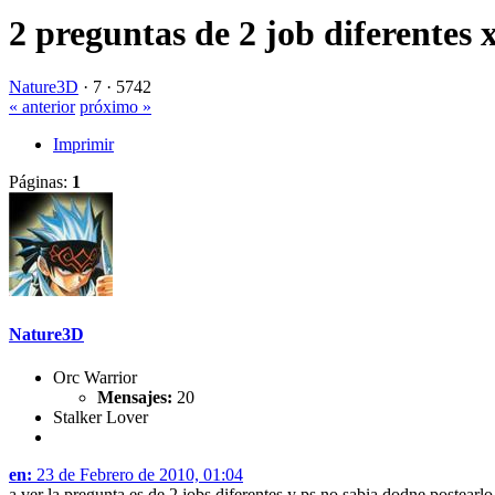
2 preguntas de 2 job diferentes 
Nature3D
·
7 ·
5742
« anterior
próximo »
Imprimir
Páginas:
1
Nature3D
Orc Warrior
Mensajes:
20
Stalker Lover
en:
23 de Febrero de 2010, 01:04
a ver la pregunta es de 2 jobs diferentes y ps no sabia dodne postearlo