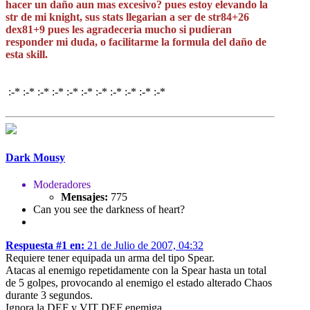
hacer un daño aun mas excesivo? pues estoy elevando la
str de mi knight, sus stats llegarian a ser de str84+26
dex81+9 pues les agradeceria mucho si pudieran
responder mi duda, o facilitarme la formula del daño de
esta skill.
:-* :-* :-* :-* :-* :-* :-* :-* :-* :-* :-*
Dark Mousy
Moderadores
Mensajes:
775
Can you see the darkness of heart?
Respuesta #1 en:
21 de Julio de 2007, 04:32
Requiere tener equipada un arma del tipo Spear.
Atacas al enemigo repetidamente con la Spear hasta un total
de 5 golpes, provocando al enemigo el estado alterado Chaos
durante 3 segundos.
Ignora la DEF y VIT DEF enemiga.