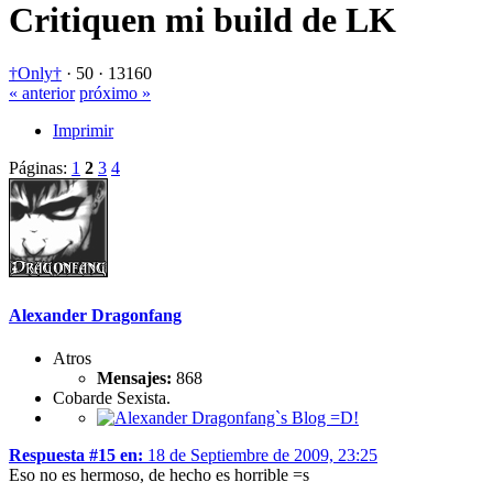
Critiquen mi build de LK
†Only†
·
50 ·
13160
« anterior
próximo »
Imprimir
Páginas:
1
2
3
4
Alexander Dragonfang
Atros
Mensajes:
868
Cobarde Sexista.
Respuesta #15 en:
18 de Septiembre de 2009, 23:25
Eso no es hermoso, de hecho es horrible =s