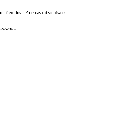
on frenillos... Ademas mi sonrisa es
razon...