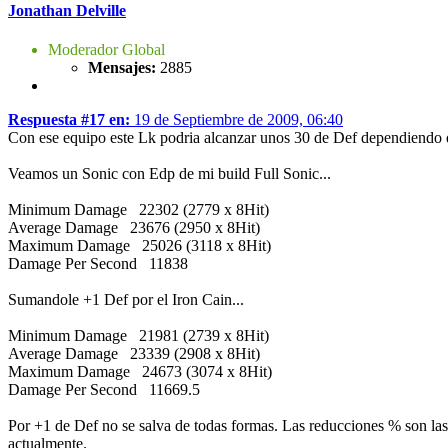
Jonathan Delville
Moderador Global
Mensajes:
2885
Respuesta #17 en:
19 de Septiembre de 2009, 06:40
Con ese equipo este Lk podria alcanzar unos 30 de Def dependiendo d
Veamos un Sonic con Edp de mi build Full Sonic...
Minimum Damage 22302 (2779 x 8Hit)
Average Damage 23676 (2950 x 8Hit)
Maximum Damage 25026 (3118 x 8Hit)
Damage Per Second 11838
Sumandole +1 Def por el Iron Cain...
Minimum Damage 21981 (2739 x 8Hit)
Average Damage 23339 (2908 x 8Hit)
Maximum Damage 24673 (3074 x 8Hit)
Damage Per Second 11669.5
Por +1 de Def no se salva de todas formas. Las reducciones % son las
actualmente.