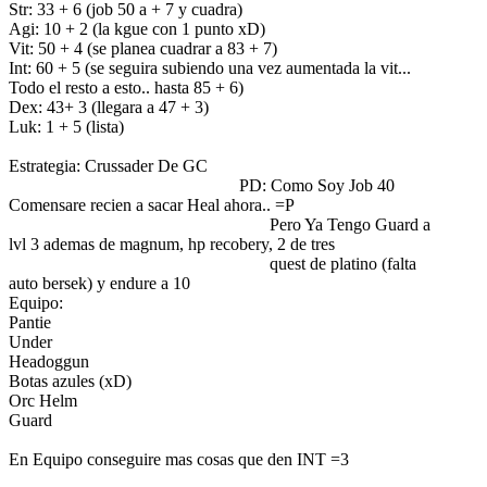
Str: 33 + 6 (job 50 a + 7 y cuadra)
Agi: 10 + 2 (la kgue con 1 punto xD)
Vit: 50 + 4 (se planea cuadrar a 83 + 7)
Int: 60 + 5 (se seguira subiendo una vez aumentada la vit...
Todo el resto a esto.. hasta 85 + 6)
Dex: 43+ 3 (llegara a 47 + 3)
Luk: 1 + 5 (lista)
Estrategia: Crussader De GC
PD: Como Soy Job 40
Comensare recien a sacar Heal ahora.. =P
Pero Ya Tengo Guard a
lvl 3 ademas de magnum, hp recobery, 2 de tres
quest de platino (falta
auto bersek) y endure a 10
Equipo:
Pantie
Under
Headoggun
Botas azules (xD)
Orc Helm
Guard
En Equipo conseguire mas cosas que den INT =3