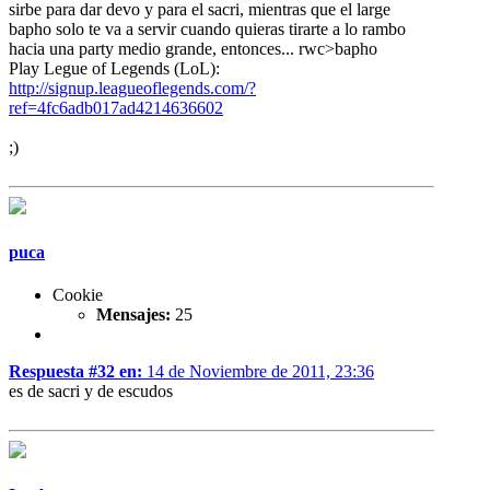
sirbe para dar devo y para el sacri, mientras que el large
bapho solo te va a servir cuando quieras tirarte a lo rambo
hacia una party medio grande, entonces... rwc>bapho
Play Legue of Legends (LoL):
http://signup.leagueoflegends.com/?
ref=4fc6adb017ad4214636602
;)
puca
Cookie
Mensajes:
25
Respuesta #32 en:
14 de Noviembre de 2011, 23:36
es de sacri y de escudos