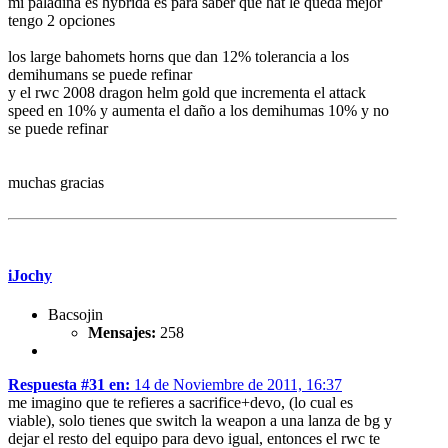
mi paladina es hybrida es para saber que hat le queda mejor
tengo 2 opciones
los large bahomets horns que dan 12% tolerancia a los
demihumans se puede refinar
y el rwc 2008 dragon helm gold que incrementa el attack
speed en 10% y aumenta el daño a los demihumas 10% y no
se puede refinar
muchas gracias
iJochy
Bacsojin
Mensajes:
258
Respuesta #31 en:
14 de Noviembre de 2011, 16:37
me imagino que te refieres a sacrifice+devo, (lo cual es
viable), solo tienes que switch la weapon a una lanza de bg y
dejar el resto del equipo para devo igual, entonces el rwc te