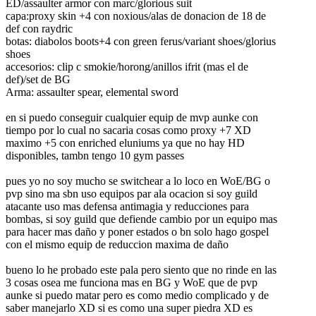
ED/assaulter armor con marc/glorious suit
capa:proxy skin +4 con noxious/alas de donacion de 18 de
def con raydric
botas: diabolos boots+4 con green ferus/variant shoes/glorius
shoes
accesorios: clip c smokie/horong/anillos ifrit (mas el de
def)/set de BG
Arma: assaulter spear, elemental sword
en si puedo conseguir cualquier equip de mvp aunke con
tiempo por lo cual no sacaria cosas como proxy +7 XD
maximo +5 con enriched eluniums ya que no hay HD
disponibles, tambn tengo 10 gym passes
pues yo no soy mucho se switchear a lo loco en WoE/BG o
pvp sino ma sbn uso equipos par ala ocacion si soy guild
atacante uso mas defensa antimagia y reducciones para
bombas, si soy guild que defiende cambio por un equipo mas
para hacer mas daño y poner estados o bn solo hago gospel
con el mismo equip de reduccion maxima de daño
bueno lo he probado este pala pero siento que no rinde en las
3 cosas osea me funciona mas en BG y WoE que de pvp
aunke si puedo matar pero es como medio complicado y de
saber manejarlo XD si es como una super piedra XD es