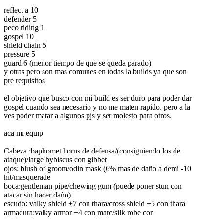
reflect a 10
defender 5
peco riding 1
gospel 10
shield chain 5
pressure 5
guard 6 (menor tiempo de que se queda parado)
y otras pero son mas comunes en todas la builds ya que son
pre requisitos
el objetivo que busco con mi build es ser duro para poder dar
gospel cuando sea necesario y no me maten rapido, pero a la
ves poder matar a algunos pjs y ser molesto para otros.
aca mi equip
Cabeza :baphomet horns de defensa/(consiguiendo los de
ataque)/large hybiscus con gibbet
ojos: blush of groom/odin mask (6% mas de daño a demi -10
hit/masquerade
boca:gentleman pipe/chewing gum (puede poner stun con
atacar sin hacer daño)
escudo: valky shield +7 con thara/cross shield +5 con thara
armadura:valky armor +4 con marc/silk robe con