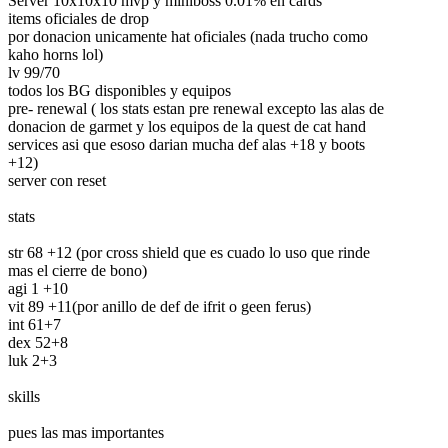
Server 10x10x10 mvp y miniboss 0.01% en cards
items oficiales de drop
por donacion unicamente hat oficiales (nada trucho como
kaho horns lol)
lv 99/70
todos los BG disponibles y equipos
pre- renewal ( los stats estan pre renewal excepto las alas de
donacion de garmet y los equipos de la quest de cat hand
services asi que esoso darian mucha def alas +18 y boots
+12)
server con reset
stats
str 68 +12 (por cross shield que es cuado lo uso que rinde
mas el cierre de bono)
agi 1 +10
vit 89 +11(por anillo de def de ifrit o geen ferus)
int 61+7
dex 52+8
luk 2+3
skills
pues las mas importantes