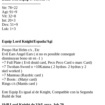
---------------------------------
Str: 78+22
Agi: 91+9
Vit: 32+8
Int: 20+3
Dex: 51+9
Luk: 1+3
Equip Lord Knight/Espada/Agi
---------------------------------
Poopo Hat Helm c/s , Etc
Evil Ears Angel Ears ( si no es possible conseguir
disminuyan bono str en -1 )
+7 Full Plate ( Evil druid card, Peco Peco Card o marc Card)
+7 Twohan-Sword o +10Katana ( 2 hydras- 2 hydras y 2
skel worked )
+7 Manteau (Raydric card )
+7 Boots : (Matyr card)
Rings c/s (Mantis card )
Este Equip Es igual al de Knight, Compatible con la Segunda
Build de Stat
Skill Lord Knight de Vit/Lanza. Job 70