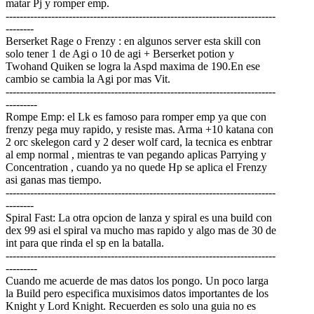
matar Pj y romper emp.
-----------------------------------------------------------------------------
--------
Berserket Rage o Frenzy : en algunos server esta skill con
solo tener 1 de Agi o 10 de agi + Berserket potion y
Twohand Quiken se logra la Aspd maxima de 190.En ese
cambio se cambia la Agi por mas Vit.
-----------------------------------------------------------------------------
---------
Rompe Emp: el Lk es famoso para romper emp ya que con
frenzy pega muy rapido, y resiste mas. Arma +10 katana con
2 orc skelegon card y 2 deser wolf card, la tecnica es enbtrar
al emp normal , mientras te van pegando aplicas Parrying y
Concentration , cuando ya no quede Hp se aplica el Frenzy
asi ganas mas tiempo.
-----------------------------------------------------------------------------
--------
Spiral Fast: La otra opcion de lanza y spiral es una build con
dex 99 asi el spiral va mucho mas rapido y algo mas de 30 de
int para que rinda el sp en la batalla.
-----------------------------------------------------------------------------
---------
Cuando me acuerde de mas datos los pongo. Un poco larga
la Build pero especifica muxisimos datos importantes de los
Knight y Lord Knight. Recuerden es solo una guia no es