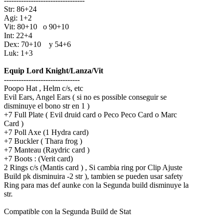
---------------------------------
Str: 86+24
Agi: 1+2
Vit: 80+10 o 90+10
Int: 22+4
Dex: 70+10 y 54+6
Luk: 1+3
Equip Lord Knight/Lanza/Vit
-------------------------------
Poopo Hat , Helm c/s, etc
Evil Ears, Angel Ears ( si no es possible conseguir se
disminuye el bono str en 1 )
+7 Full Plate ( Evil druid card o Peco Peco Card o Marc
Card )
+7 Poll Axe (1 Hydra card)
+7 Buckler ( Thara frog )
+7 Manteau (Raydric card )
+7 Boots : (Verit card)
2 Rings c/s (Mantis card ) , Si cambia ring por Clip Ajuste
Build pk disminuira -2 str ), tambien se pueden usar safety
Ring para mas def aunke con la Segunda build disminuye la
str.
Compatible con la Segunda Build de Stat