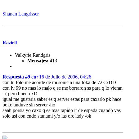
Shanan Langrisser
Raziell
Valkyrie Randgris
Mensajes:
413
Respuesta #9 en:
16 de Julio de 2006, 04:26
con tu foto me acorde de mi sonic a una foka de 72k xDD
con lv 99 no mas lo malo q se me borraron ss para q lo vieran
=( pero bueno xD
igual me gustaria saber es q server estas para caxarlo pk hace
poko anduve sin server /ho
aaah porsia yo caxo q es mas rapido ir de espada cuando vas
solo asi con endo stunami y/o las orc lady /ok