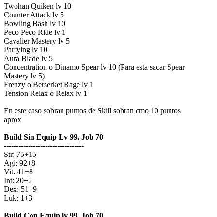
Twohan Quiken lv 10
Counter Attack lv 5
Bowling Bash lv 10
Peco Peco Ride lv 1
Cavalier Mastery lv 5
Parrying lv 10
Aura Blade lv 5
Concentration o Dinamo Spear lv 10 (Para esta sacar Spear
Mastery lv 5)
Frenzy o Berserket Rage lv 1
Tension Relax o Relax lv 1
En este caso sobran puntos de Skill sobran cmo 10 puntos
aprox
Build Sin Equip Lv 99, Job 70
---------------------------------
Str: 75+15
Agi: 92+8
Vit: 41+8
Int: 20+2
Dex: 51+9
Luk: 1+3
Build Con Equip lv 99, Job 70