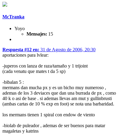
McTranka
Yoyo
Mensajes:
15
Respuesta #12 en:
31 de Agosto de 2006, 20:30
aportaciones para lvlear:
-juperos con lanza de raza/tamaño y 1 trijoint
(cada venatu que mates t da 5 sp)
-bibalan 5 :
mermans dan mucha px y es un bicho muy numeroso ,
ademas de los 3 deviaces que dan una burrada de px , como
40 k o asi de base . si ademas llevas am mut y gullinbrusti
(ambas cartas de 10 % exp en foot) se nota una barbaridad.
los mermans tienen 1 spiral con endow de viento
-biolab de puleador , ademas de ser buenos para matar
magaletas y katrins