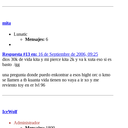
mita
Lunatic
Mensajes:
6
Respuesta #13 en:
16 de Septiembre de 2006, 09:25
dios 30k de vida kita y mi pierce kita 2k y va k xuta eso si es
basto /gg
una pregunta donde puedo enkontrar a esos hight orc o kmo
se llamen a tb kuanta vida tienen no vaya a ir xo y me
reviento toy en er lvl 96
IceWolf
Administrador
Mensajes:
1809