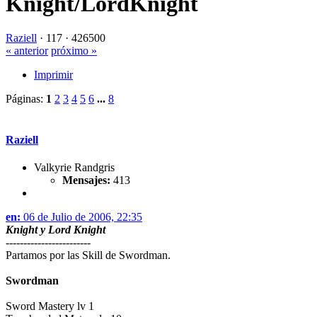
Knight/LordKnight
Raziell
·
117 ·
426500
« anterior
próximo »
Imprimir
Páginas:
1
2
3
4
5
6
...
8
Raziell
Valkyrie Randgris
Mensajes:
413
en:
06 de Julio de 2006, 22:35
Knight y Lord Knight
------------------------
Partamos por las Skill de Swordman.
Swordman
Sword Mastery lv 1