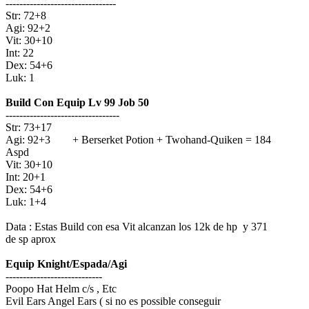
--------------------------------
Str: 72+8
Agi: 92+2
Vit: 30+10
Int: 22
Dex: 54+6
Luk: 1
Build Con Equip Lv 99 Job 50
---------------------------------
Str: 73+17
Agi: 92+3 + Berserket Potion + Twohand-Quiken = 184
Aspd
Vit: 30+10
Int: 20+1
Dex: 54+6
Luk: 1+4
Data : Estas Build con esa Vit alcanzan los 12k de hp y 371
de sp aprox
Equip Knight/Espada/Agi
----------------------------
Poopo Hat Helm c/s , Etc
Evil Ears Angel Ears ( si no es possible conseguir