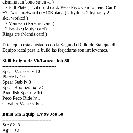
disminuyan bono str en -1 )
+7 Full Plate ( Evil druid card, Peco Peco Card o marc Card)
+7 Twohan-Sword o +10Katana ( 2 hydras- 2 hydras y 2
skel worked )
+7 Manteau (Raydric card )
+7 Boots : (Matyr card)
Rings c/s (Mantis card )
Este equip esta ajustado con la Segunda Build de Stat que di.
Equipo ideal para la build las forjaduras son irrelevantes.
Skill Knight de Vit/Lanza. Job 50
------------------------------------
Spear Mastery lv 10
Pierce lv 10
Spear Stab lv 8
Spear Boomerang lv 5
Brandish Spear lv 10
Peco Peco Ride lv 1
Cavalier Mastery lv 5
Build Sin Equip Lv 99 Job 50
---------------------------------
Str: 82+8
Agi: 1+2