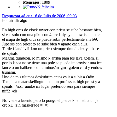
Mensajes:
1809
Respuesta #8 en:
16 de Julio de 2006, 00:03
Por añadir algo
En high orcs de clock tower con priest se sube bastante bien,
si vas solo con una pike con 4 orc ladys y endow tsunami en
el mapa de high orcs se puede subir perfectamente a lvl99.
Juperos con priest tb se sube bien y aparte caen elus.
Turtle island lvl1 kon un priest siempre tirando lex y a base
de spirals.
Magma dungeon, lo mismo k arriba para los lava golem. si
por lo k sea no se tiene una pole se puede improvisar una ice
lance o un hallberd con 2 minos/magma golem card y endow
tsunami.
Uno de mis ultimos deskubrimientos es ir a subir a Odin
Temple a matar skellington con un professor, high priest y a
spirals. /no1 aunke mi lugar preferido sera para siempre
niff2 /ok
No viene a kuento pero lo pongo el pierce k le meti a un jai
orc xD (sin maskerade =_=)