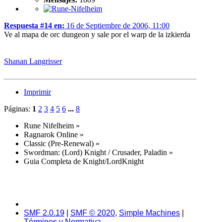
Respuesta #14 en:
16 de Septiembre de 2006, 11:00
Ve al mapa de orc dungeon y sale por el warp de la izkierda
Shanan Langrisser
Imprimir
Páginas:
1
2
3
4
5
6
...
8
Rune Nifelheim
»
Ragnarok Online
»
Classic (Pre-Renewal)
»
Swordman: (Lord) Knight / Crusader, Paladin
»
Guia Completa de Knight/LordKnight
SMF 2.0.19
|
SMF © 2020
,
Simple Machines
|
Términos y Normativa