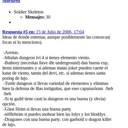
Mordred
Soldier Skeleton
Mensajes:
30
Respuesta #5 en:
15 de Julio de 2006, 17:04
Ideas de donde entrenar, aunque posiblemente las conozcas(
focas ni lo menciono).
-Arenas.
-bibalan dungeon lvl 4 si tienes elemento viento.
-Bathory (necesitas llave dle underground) dan buena exp,
items interesantes y si ademas matas joker pueden caerte el
katar de viento, tamin del devi, etc. si ademas tienes santa
poring de lujo.
-Turtle dungeon si llevas variedad de elementos y eliminas
bien la defensa de lñas tortiguitas, que eses caparazóonn /heh
/heh
-Si tu guild tiene casti la dungeon es una buena (y obvia)
opción.
-Glast Heim si llevas una buena party.
-niffleheim si puedes mobear bien las lolys y los bloddys.
-Dragones con una buena party. con gaebold o dragon killer
de lujo.