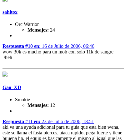
sahitox
Orc Warrior
Mensajes:
24
Respuesta #10 en:
16 de Julio de 2006, 06:46
wow 30k es mucho para un mob con solo 11k de sangre
/heh
Gao_XD
Smokie
Mensajes:
12
Respuesta #11 en:
23 de Julio de 2006, 18:51
aki va una ayuda adicional para tu guia que esta bien wena,
este se llama el fasta pierces, ataca rapido, pega fuerte y tiene
buuena hp, el equip es basicamente el mismo al igual que las