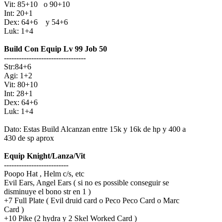
Vit: 85+10 o 90+10
Int: 20+1
Dex: 64+6 y 54+6
Luk: 1+4
Build Con Equip Lv 99 Job 50
---------------------------------
Str:84+6
Agi: 1+2
Vit: 80+10
Int: 28+1
Dex: 64+6
Luk: 1+4
Dato: Estas Build Alcanzan entre 15k y 16k de hp y 400 a
430 de sp aprox
Equip Knight/Lanza/Vit
--------------------------
Poopo Hat , Helm c/s, etc
Evil Ears, Angel Ears ( si no es possible conseguir se
disminuye el bono str en 1 )
+7 Full Plate ( Evil druid card o Peco Peco Card o Marc
Card )
+10 Pike (2 hydra y 2 Skel Worked Card )