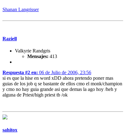
Shanan Langrisser
Raziell
Valkyrie Randgris
Mensajes:
413
Respuesta #2 en:
06 de Julio de 2006, 23:56
si es que la hise en word xDD ahora pretendo poner mas
guias de los job q se bastante de ellos cmo el monk/champion
y cmo no hay guia grande asi que demas la ago hoy /heh y
alguna de Priest/high priest tb /ok
sahitox