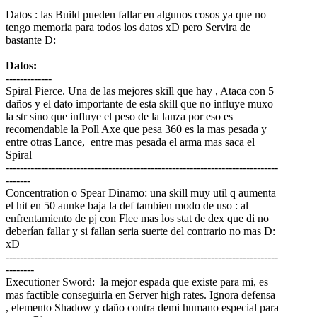
Datos : las Build pueden fallar en algunos cosos ya que no
tengo memoria para todos los datos xD pero Servira de
bastante D:
Datos:
-------------
Spiral Pierce. Una de las mejores skill que hay , Ataca con 5
daños y el dato importante de esta skill que no influye muxo
la str sino que influye el peso de la lanza por eso es
recomendable la Poll Axe que pesa 360 es la mas pesada y
entre otras Lance, entre mas pesada el arma mas saca el
Spiral
-----------------------------------------------------------------------------
-------
Concentration o Spear Dinamo: una skill muy util q aumenta
el hit en 50 aunke baja la def tambien modo de uso : al
enfrentamiento de pj con Flee mas los stat de dex que di no
deberían fallar y si fallan seria suerte del contrario no mas D:
xD
-----------------------------------------------------------------------------
--------
Executioner Sword: la mejor espada que existe para mi, es
mas factible conseguirla en Server high rates. Ignora defensa
, elemento Shadow y daño contra demi humano especial para