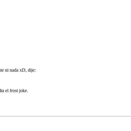
te ni nada xD, dije:
a el frost joke.