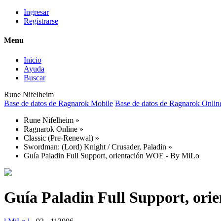
Ingresar
Registrarse
Menu
Inicio
Ayuda
Buscar
Rune Nifelheim
Base de datos de Ragnarok Mobile
Base de datos de Ragnarok Onlin
Rune Nifelheim
»
Ragnarok Online
»
Classic (Pre-Renewal)
»
Swordman: (Lord) Knight / Crusader, Paladin
»
Guía Paladin Full Support, orientación WOE - By MiLo
Guía Paladin Full Support, or