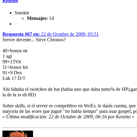
Kensho
Smokie
Mensajes:
14
Respuesta #67 en:
22 de Octubre de 2009, 05:51
Server decente... Sirve Chronos?
40+bonos str
1 agi
99+15Vit
11+bonos Int
91+9 Dex
Luk 1? D:!!
Ahi faltaba el switcheo de hat (habia uno que daba tanto% de HP),gar
la de la ss eh 8D)
Sobre skills, si el server es competitivo en WoEs, te darás cuenta, que 
mayoria de las woes que jugué "no habia tiempo" para usar gospel, p
«
Última modificación: 22 de Octubre de 2009, 06:16 por Kensho
»