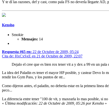
Y te dí las razones, def y cast, como pala FS no devería llegarte AD, p
Kensho
Smokie
Mensajes:
14
Respuesta #65 en:
22 de Octubre de 2009, 05:24
Cita de: HxCxSxE en 21 de Octubre de 2009, 22:07
Dejalo el cree que es bien rox tener vit a y dex a 99 en un pala
La idea del Paladin es tener el mayor HP posible, y castear Devo lo ma
rendir los Gym Pass, y los puntos de str...
Como dijeron antes, el paladin, no deberia estar en la primera linea de
peco...
La diferencia entre tener "100 de vit, y maxearla lo mas posible, si 
«
Última modificación: 22 de Octubre de 2009, 05:26 por Kensho
»