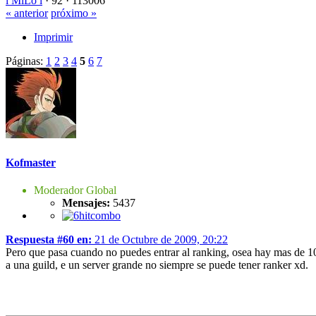
l MiLo l
·
92 ·
113006
« anterior
próximo »
Imprimir
Páginas:
1
2
3
4
5
6
7
Kofmaster
Moderador Global
Mensajes:
5437
Respuesta #60 en:
21 de Octubre de 2009, 20:22
Pero que pasa cuando no puedes entrar al ranking, osea hay mas de 10
a una guild, e un server grande no siempre se puede tener ranker xd.