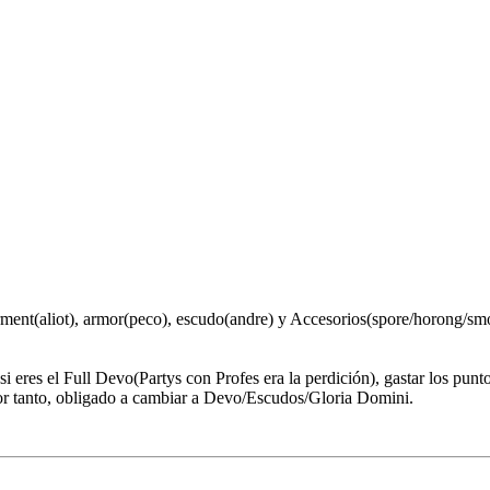
ment(aliot), armor(peco), escudo(andre) y Accesorios(spore/horong/smo
si eres el Full Devo(Partys con Profes era la perdición), gastar los punt
or tanto, obligado a cambiar a Devo/Escudos/Gloria Domini.