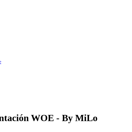
e
ientación WOE - By MiLo