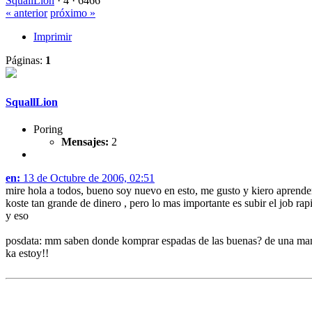
SquallLion
·
4 ·
6466
« anterior
próximo »
Imprimir
Páginas:
1
SquallLion
Poring
Mensajes:
2
en:
13 de Octubre de 2006, 02:51
mire hola a todos, bueno soy nuevo en esto, me gusto y kiero aprende
koste tan grande de dinero , pero lo mas importante es subir el job ra
y eso
posdata: mm saben donde komprar espadas de las buenas? de una man
ka estoy!!