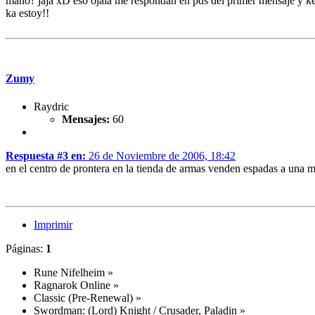
mano? jaja xD eso ojala me respondan en pds del primer mensaje y ke
ka estoy!!
Zumy
Raydric
Mensajes:
60
Respuesta #3 en:
26 de Noviembre de 2006, 18:42
en el centro de prontera en la tienda de armas venden espadas a una 
Imprimir
Páginas:
1
Rune Nifelheim
»
Ragnarok Online
»
Classic (Pre-Renewal)
»
Swordman: (Lord) Knight / Crusader, Paladin
»