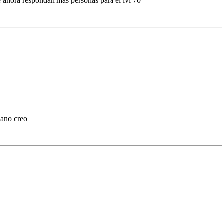
 ahora respondan mas personas para el lvl 70
mano creo