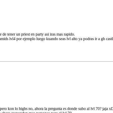
e tener un priest en party asi iras mas rapido.
mids lvl4 por ejemplo luego kuando seas lvl alto ya podras ir a gh castl
, pero kon lo highs no, ahora la pregunta es donde subo al lvl 70? jaj