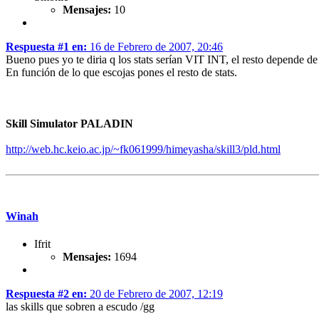
Mensajes:
10
Respuesta #1 en:
16 de Febrero de 2007, 20:46
Bueno pues yo te diria q los stats serían VIT INT, el resto depende de
En función de lo que escojas pones el resto de stats.
Skill Simulator PALADIN
http://web.hc.keio.ac.jp/~fk061999/himeyasha/skill3/pld.html
Winah
Ifrit
Mensajes:
1694
Respuesta #2 en:
20 de Febrero de 2007, 12:19
las skills que sobren a escudo /gg