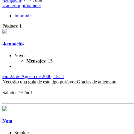
-kenpachi-
·
4 ·
7089
« anterior
próximo »
Imprimir
Páginas:
1
-kenpachi-
Yoyo
Mensajes:
15
en:
24 de Agosto de 2006, 18:11
Necesito una guia de este tipo porfavor.Gracias de antemano
Saludos ^^ /no1
Nam
Smokie