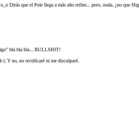
 o_o Dirás que el Pole llega a más alto refine... pero, onda, ¿no que H
migo" bla bla bla... BULLSHIT!
b (: Y no, no rectificaré ni me disculparé.