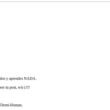
erados y aprendes NADA.
er tu post, wii (:!!!
 no Demi-Human.