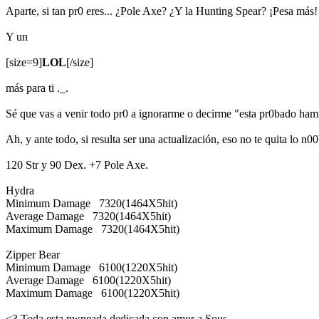
Aparte, si tan pr0 eres... ¿Pole Axe? ¿Y la Hunting Spear? ¡Pesa más!
Y un
[size=9]
LOL
[/size]
más para ti ._.
Sé que vas a venir todo pr0 a ignorarme o decirme "esta pr0bado ha
Ah, y ante todo, si resulta ser una actualización, eso no te quita lo n00
120 Str y 90 Dex. +7 Pole Axe.
Hydra
Minimum Damage 7320(1464X5hit)
Average Damage 7320(1464X5hit)
Maximum Damage 7320(1464X5hit)
Zipper Bear
Minimum Damage 6100(1220X5hit)
Average Damage 6100(1220X5hit)
Maximum Damage 6100(1220X5hit)
<3 Toda esta pwneada dedicada con amor a Sous.