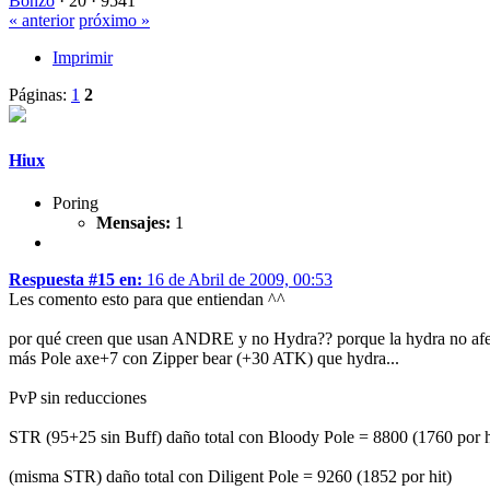
Bonzo
·
20 ·
9541
« anterior
próximo »
Imprimir
Páginas:
1
2
Hiux
Poring
Mensajes:
1
Respuesta #15 en:
16 de Abril de 2009, 00:53
Les comento esto para que entiendan ^^
por qué creen que usan ANDRE y no Hydra?? porque la hydra no afect
más Pole axe+7 con Zipper bear (+30 ATK) que hydra...
PvP sin reducciones
STR (95+25 sin Buff) daño total con Bloody Pole = 8800 (1760 por h
(misma STR) daño total con Diligent Pole = 9260 (1852 por hit)