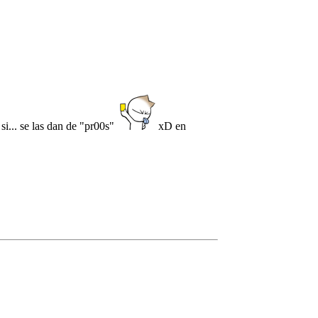
si... se las dan de "pr00s"
xD en