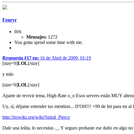
Fenryr
Ifrit
Mensajes:
1272
You gotta spend some time with me.
Respuesta #17 en:
16 de Abril de 2009, 01:19
[size=9]
LOL
[/size]
y más
[size=9]
LOL
[/size]
Aparte de revivir tema, High Rate o_o Esos servers están MUY alt
Uy, sí, déjame entender tus mentiras... D'OH!!! +99 de Int para mi al le
http://irowiki.org/wiki/Spiral_Pierce
Dale una leída, lo necesitas ._. Y seguro probaste ese daño en algo