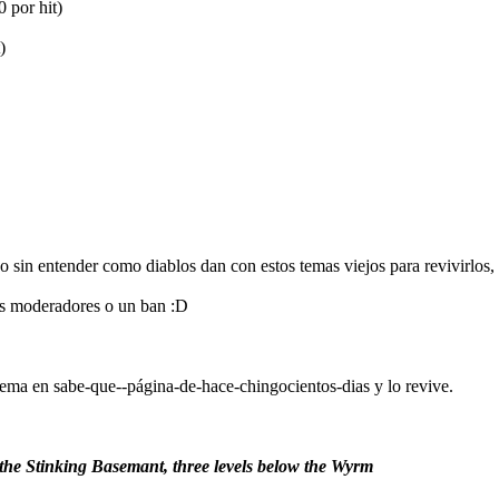
 por hit)
)
igo sin entender como diablos dan con estos temas viejos para revivirlos,
os moderadores o un ban :D
 tema en sabe-que--página-de-hace-chingocientos-dias y lo revive.
 the Stinking Basemant, three levels below the Wyrm