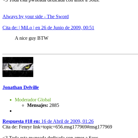
Always by your side - The Sword
Cita de: | MiLo | en 26 de Junio de 2009, 00:51
A nice guy BTW
Jonathan Delville
Moderador Global
Mensajes:
2885
Respuesta #18 en:
16 de Abril de 2009, 01:26
Cita de: Fenryr link=topic=656.msg177969#msg177969
<3 Toda esta pwneada dedicada con amor a Sous.