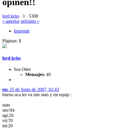
opinen!!
lord kriss
·
1 ·
5308
« anterior
próximo »
Imprimir
Páginas:
1
lord kriss
Sea Otter
Mensajes:
49
en:
25 de Junio de 2007, 02:43
bueno aca les va mis stats y mi equip :
stats
stre:94
agi:26
vit:70
int:20