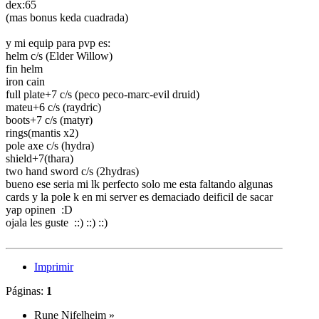
dex:65
(mas bonus keda cuadrada)
y mi equip para pvp es:
helm c/s (Elder Willow)
fin helm
iron cain
full plate+7 c/s (peco peco-marc-evil druid)
mateu+6 c/s (raydric)
boots+7 c/s (matyr)
rings(mantis x2)
pole axe c/s (hydra)
shield+7(thara)
two hand sword c/s (2hydras)
bueno ese seria mi lk perfecto solo me esta faltando algunas
cards y la pole k en mi server es demaciado deificil de sacar
yap opinen :D
ojala les guste ::) ::) ::)
Imprimir
Páginas:
1
Rune Nifelheim
»