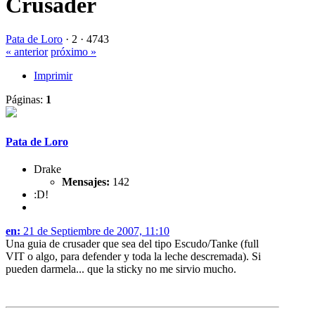
Crusader
Pata de Loro
·
2 ·
4743
« anterior
próximo »
Imprimir
Páginas:
1
Pata de Loro
Drake
Mensajes:
142
:D!
en:
21 de Septiembre de 2007, 11:10
Una guia de crusader que sea del tipo Escudo/Tanke (full
VIT o algo, para defender y toda la leche descremada). Si
pueden darmela... que la sticky no me sirvio mucho.