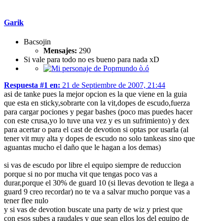
Garik
Bacsojin
Mensajes:
290
Si vale para todo no es bueno para nada xD
Respuesta #1 en:
21 de Septiembre de 2007, 21:44
asi de tanke pues la mejor opcion es la que viene en la guia
que esta en sticky,sobrarte con la vit,dopes de escudo,fuerza
para cargar pociones y pegar bashes (poco mas puedes hacer
con este crusa,yo lo tuve una vez y es un sufrimiento) y dex
para acertar o para el cast de devotion si optas por usarla (al
tener vit muy alta y dopes de escudo no solo tankeas sino que
aguantas mucho el daño que le hagan a los demas)
si vas de escudo por libre el equipo siempre de reduccion
porque si no por mucha vit que tengas poco vas a
durar,porque el 30% de guard 10 (si llevas devotion te llega a
guard 9 creo recordar) no te va a salvar mucho porque vas a
tener flee nulo
y si vas de devotion buscate una party de wiz y priest que
con esos subes a raudales y que sean ellos los del equipo de