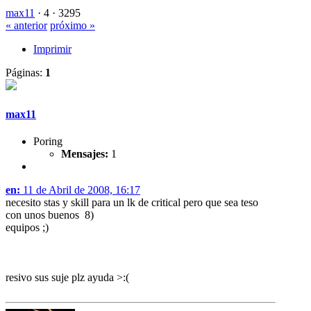
max11
·
4 ·
3295
« anterior
próximo »
Imprimir
Páginas:
1
max11
Poring
Mensajes:
1
en:
11 de Abril de 2008, 16:17
necesito stas y skill para un lk de critical pero que sea teso
con unos buenos 8)
equipos ;)
resivo sus suje plz ayuda >:(