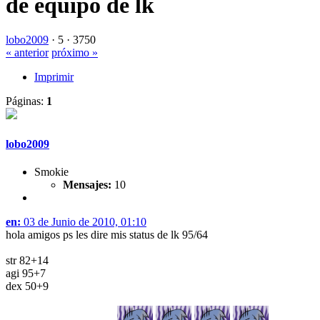
de equipo de lk
lobo2009
·
5 ·
3750
« anterior
próximo »
Imprimir
Páginas:
1
lobo2009
Smokie
Mensajes:
10
en:
03 de Junio de 2010, 01:10
hola amigos ps les dire mis status de lk 95/64
str 82+14
agi 95+7
dex 50+9