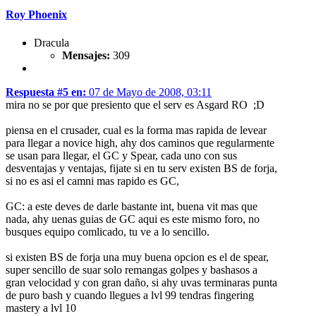
Roy Phoenix
Dracula
Mensajes:
309
Respuesta #5 en:
07 de Mayo de 2008, 03:11
mira no se por que presiento que el serv es Asgard RO ;D
piensa en el crusader, cual es la forma mas rapida de levear
para llegar a novice high, ahy dos caminos que regularmente
se usan para llegar, el GC y Spear, cada uno con sus
desventajas y ventajas, fijate si en tu serv existen BS de forja,
si no es asi el camni mas rapido es GC,
GC: a este deves de darle bastante int, buena vit mas que
nada, ahy uenas guias de GC aqui es este mismo foro, no
busques equipo comlicado, tu ve a lo sencillo.
si existen BS de forja una muy buena opcion es el de spear,
super sencillo de suar solo remangas golpes y bashasos a
gran velocidad y con gran daño, si ahy uvas terminaras punta
de puro bash y cuando llegues a lvl 99 tendras fingering
mastery a lvl 10