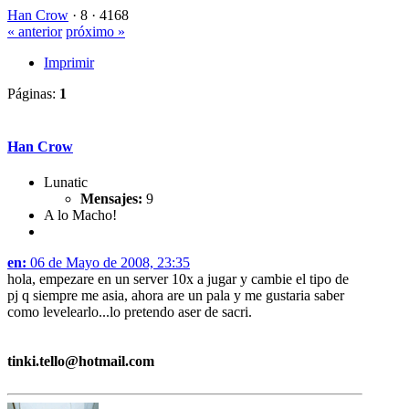
Han Crow
·
8 ·
4168
« anterior
próximo »
Imprimir
Páginas:
1
Han Crow
Lunatic
Mensajes:
9
A lo Macho!
en:
06 de Mayo de 2008, 23:35
hola, empezare en un server 10x a jugar y cambie el tipo de
pj q siempre me asia, ahora are un pala y me gustaria saber
como levelearlo...lo pretendo aser de sacri.
tinki.tello@hotmail.com