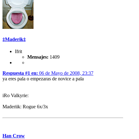
‡Maderik‡
Ifrit
Mensajes:
1409
Respuesta #1 en:
06 de Mayo de 2008, 23:37
ya eres pala o empezaras de novice a pala
iRo Valkyrie:
Maderiik: Rogue 6x/3x
Han Crow