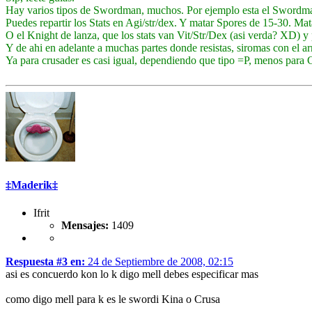
Hay varios tipos de Swordman, muchos. Por ejemplo esta el Swordma
Puedes repartir los Stats en Agi/str/dex. Y matar Spores de 15-30. Ma
O el Knight de lanza, que los stats van Vit/Str/Dex (asi verda? XD
Y de ahi en adelante a muchas partes donde resistas, siromas con el 
Ya para crusader es casi igual, dependiendo que tipo =P, menos para 
‡Maderik‡
Ifrit
Mensajes:
1409
Respuesta #3 en:
24 de Septiembre de 2008, 02:15
asi es concuerdo kon lo k digo mell debes especificar mas
como digo mell para k es le swordi Kina o Crusa