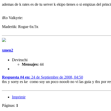
ademas de k rates es de tu server k ekipo tienes o si empizas del princ
iRo Valkyrie:
Maderiik: Rogue 6x/3x
xmen2
Deviruchi
Mensajes:
44
Respuesta #4 en:
24 de Septiembre de 2008, 04:50
thx y sorry es ke como soy un poco nooob no vi las guia y thx por r
Imprimir
Páginas:
1