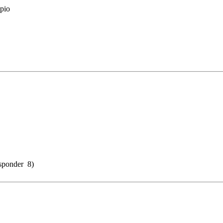
ipio
esponder 8)