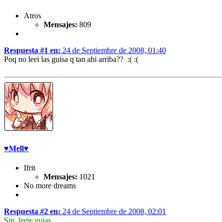
Atros
Mensajes:
809
Respuesta #1 en:
24 de Septiembre de 2008, 01:40
Poq no leei las guisa q tan ahi arriba?? :( :(
♥Mell♥
Ifrit
Mensajes:
1021
No more dreams
Respuesta #2 en:
24 de Septiembre de 2008, 02:01
Sip, leete guias.