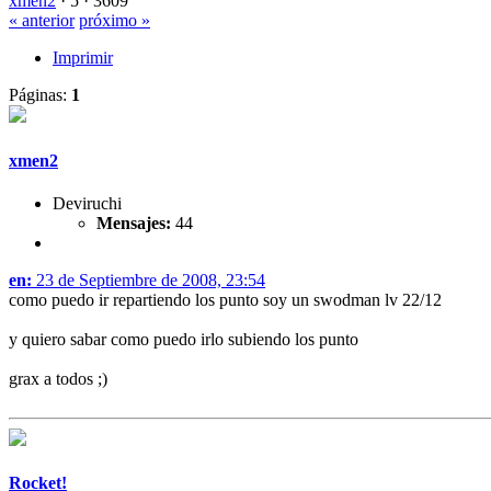
xmen2
·
5 ·
3609
« anterior
próximo »
Imprimir
Páginas:
1
xmen2
Deviruchi
Mensajes:
44
en:
23 de Septiembre de 2008, 23:54
como puedo ir repartiendo los punto soy un swodman lv 22/12
y quiero sabar como puedo irlo subiendo los punto
grax a todos ;)
Rocket!