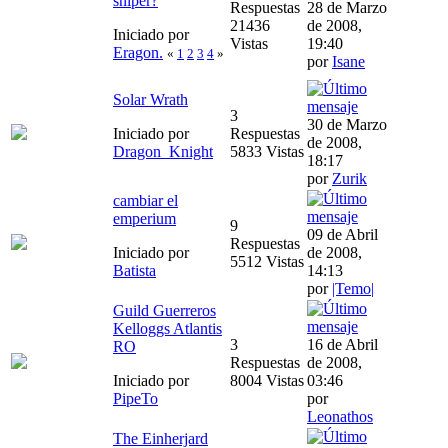
sniper?
Respuestas
28 de Marzo
21436
de 2008,
Iniciado por
Vistas
19:40
Eragon.
«
1
2
3
4
»
por
Isane
Solar Wrath
3
30 de Marzo
Iniciado por
Respuestas
de 2008,
Dragon_Knight
5833 Vistas
18:17
por
Zurik
cambiar el
emperium
9
09 de Abril
Respuestas
Iniciado por
de 2008,
5512 Vistas
Batista
14:13
por
|Temo|
Guild Guerreros
Kelloggs Atlantis
3
16 de Abril
RO
Respuestas
de 2008,
Iniciado por
8004 Vistas
03:46
PipeTo
por
Leonathos
The Einherjard