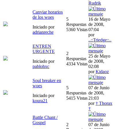
Rudrik
Canviar horarios
de los woes
5
16 de Mayo
Respuestas
de 2008,
Iniciado por
5360 Vistas
07:04
adrianreche
por
..::Triedge::..
ENTREN
URGENTE
2
25 de Mayo
Respuestas
Iniciado por
de 2008,
4334 Vistas
pablohxc
02:08
por
Kidaoz
Soul breaker en
woes
5
07 de Junio
Respuestas
de 2008,
Iniciado por
5415 Vistas
21:03
koura21
por
† Thorax
†
Battle Chant /
Gospel
2
07 de Junio