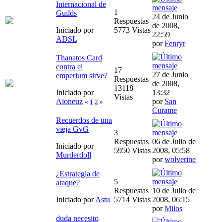
Internacional de
1
Guilds
24 de Junio
Respuestas
de 2008,
Iniciado por
5773 Vistas
22:59
ADSL
por
Fenryr
Thanatos Card
contra el
17
27 de Junio
emperium sirve?
Respuestas
de 2008,
13118
Iniciado por
13:32
Vistas
Aioneuz
por
San
«
1
2
»
Curame
Recuerdos de una
vieja GvG
3
Respuestas
06 de Julio de
Iniciado por
5950 Vistas
2008, 05:58
Murderdoll
por
wolverine
¿Estrategia de
5
ataque?
Respuestas
10 de Julio de
Iniciado por
Astu
5714 Vistas
2008, 06:15
por
Milos
duda necesito