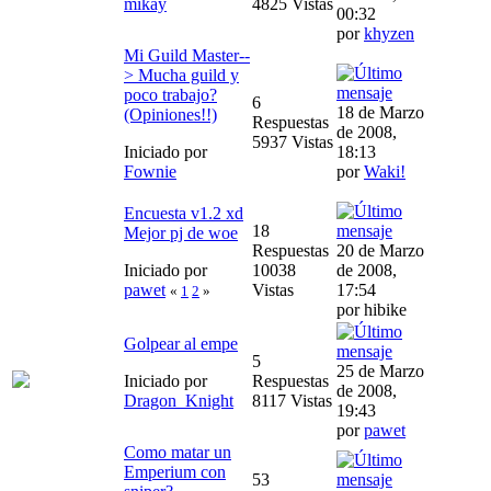
mikay
4825 Vistas
00:32
por
khyzen
Mi Guild Master--
> Mucha guild y
poco trabajo?
6
18 de Marzo
(Opiniones!!)
Respuestas
de 2008,
5937 Vistas
Iniciado por
18:13
Fownie
por
Waki!
Encuesta v1.2 xd
18
Mejor pj de woe
Respuestas
20 de Marzo
Iniciado por
10038
de 2008,
pawet
Vistas
17:54
«
1
2
»
por hibike
Golpear al empe
5
25 de Marzo
Iniciado por
Respuestas
de 2008,
Dragon_Knight
8117 Vistas
19:43
por
pawet
Como matar un
Emperium con
53