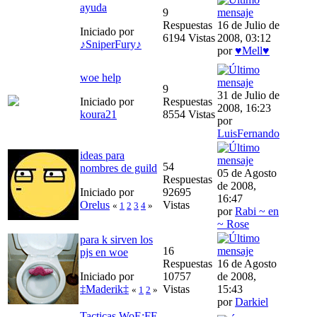
ayuda
9
Respuestas
16 de Julio de
Iniciado por
6194 Vistas
2008, 03:12
♪SniperFury♪
por
♥Mell♥
woe help
9
31 de Julio de
Iniciado por
Respuestas
2008, 16:23
koura21
8554 Vistas
por
LuisFernando
ideas para
54
nombres de guild
05 de Agosto
Respuestas
de 2008,
Iniciado por
92695
16:47
Orelus
Vistas
«
1
2
3
4
»
por
Rabi ~ en
~ Rose
para k sirven los
16
pjs en woe
Respuestas
16 de Agosto
Iniciado por
10757
de 2008,
‡Maderik‡
Vistas
15:43
«
1
2
»
por
Darkiel
Tacticas WoE:FE