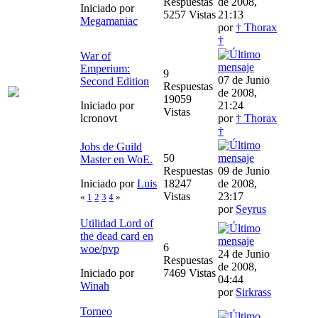
Respuestas
de 2008,
Iniciado por
5257 Vistas
21:13
Megamaniac
por
† Thorax
†
War of
Emperium:
9
07 de Junio
Second Edition
Respuestas
de 2008,
19059
Iniciado por
21:24
Vistas
lcronovt
por
† Thorax
†
Jobs de Guild
50
Master en WoE.
Respuestas
09 de Junio
Iniciado por
Luis
18247
de 2008,
Vistas
23:17
«
1
2
3
4
»
por
Seyrus
Utilidad Lord of
the dead card en
6
woe/pvp
24 de Junio
Respuestas
de 2008,
Iniciado por
7469 Vistas
04:44
Winah
por
Sirkrass
Torneo