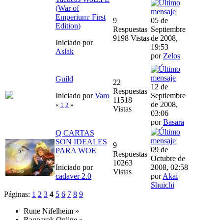
(War of
Emperium: First
9
05 de
Edition)
Respuestas
Septiembre
9198 Vistas
de 2008,
Iniciado por
19:53
Aslak
por
Zelos
Guild
22
12 de
Respuestas
Iniciado por
Varo
Septiembre
11518
de 2008,
«
1
2
»
Vistas
03:06
por
Basara
Q CARTAS
SON IDEALES
9
09 de
PARA WOE
Respuestas
Octubre de
10263
Iniciado por
2008, 02:58
Vistas
cadaver 2.0
por
Akai
Shuichi
Páginas:
1
2
3
4
5
6
7
8
9
Rune Nifelheim
»
Ragnarok Online
»