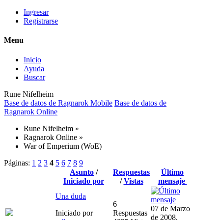
Ingresar
Registrarse
Menu
Inicio
Ayuda
Buscar
Rune Nifelheim
Base de datos de Ragnarok Mobile
Base de datos de
Ragnarok Online
Rune Nifelheim
»
Ragnarok Online
»
War of Emperium (WoE)
Páginas:
1
2
3
4
5
6
7
8
9
Asunto
/
Respuestas
Último
Iniciado por
/
Vistas
mensaje
Una duda
6
07 de Marzo
Iniciado por
Respuestas
de 2008,