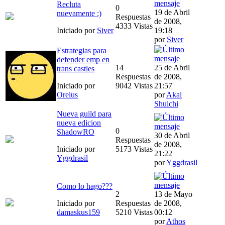
Recluta
0
19 de Abril
nuevamente :)
Respuestas
de 2008,
4333 Vistas
Iniciado por
Siver
19:18
por
Siver
Estrategias para
defender emp en
14
25 de Abril
trans castles
Respuestas
de 2008,
Iniciado por
9042 Vistas
21:57
Orelus
por
Akai
Shuichi
Nueva guild para
nueva edicion
0
ShadowRO
30 de Abril
Respuestas
de 2008,
Iniciado por
5173 Vistas
21:22
Yggdrasil
por
Yggdrasil
Como lo hago???
2
13 de Mayo
Iniciado por
Respuestas
de 2008,
damaskus159
5210 Vistas
00:12
por
Athos