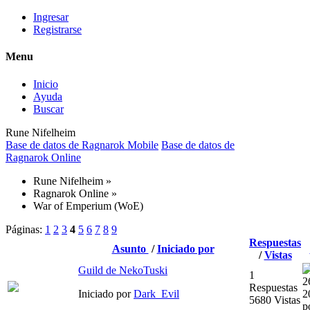
Ingresar
Registrarse
Menu
Inicio
Ayuda
Buscar
Rune Nifelheim
Base de datos de Ragnarok Mobile
Base de datos de
Ragnarok Online
Rune Nifelheim
»
Ragnarok Online
»
War of Emperium (WoE)
Páginas:
1
2
3
4
5
6
7
8
9
Respuestas
Asunto
/
Iniciado por
/
Vistas
Guild de NekoTuski
1
2
Respuestas
Iniciado por
Dark_Evil
2
5680 Vistas
p