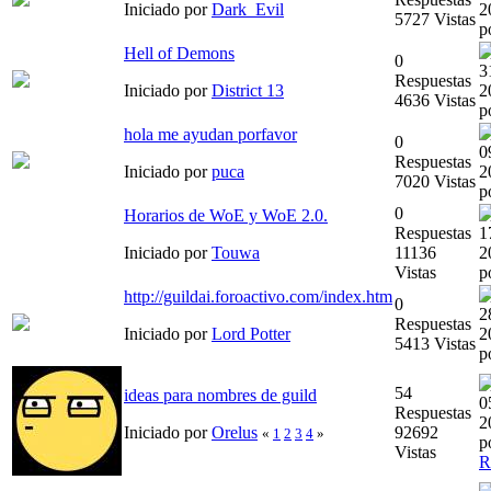
Iniciado por
Dark_Evil
2
5727 Vistas
p
Hell of Demons
0
3
Respuestas
Iniciado por
District 13
2
4636 Vistas
p
hola me ayudan porfavor
0
0
Respuestas
Iniciado por
puca
2
7020 Vistas
p
0
Horarios de WoE y WoE 2.0.
Respuestas
1
Iniciado por
Touwa
11136
2
Vistas
p
http://guildai.foroactivo.com/index.htm
0
2
Respuestas
Iniciado por
Lord Potter
2
5413 Vistas
p
54
ideas para nombres de guild
0
Respuestas
2
Iniciado por
Orelus
92692
«
1
2
3
4
»
p
Vistas
R