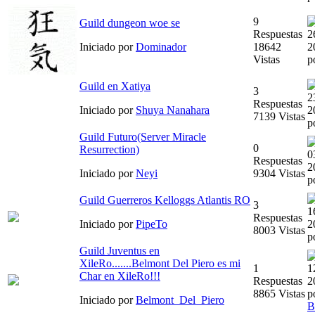
9
Guild dungeon woe se
Respuestas
2
Iniciado por
Dominador
18642
2
Vistas
p
Guild en Xatiya
3
2
Respuestas
Iniciado por
Shuya Nanahara
2
7139 Vistas
p
Guild Futuro(Server Miracle
0
Resurrection)
0
Respuestas
2
Iniciado por
Neyi
9304 Vistas
p
Guild Guerreros Kelloggs Atlantis RO
3
1
Respuestas
Iniciado por
PipeTo
2
8003 Vistas
p
Guild Juventus en
XileRo.......Belmont Del Piero es mi
1
1
Char en XileRo!!!
Respuestas
2
8865 Vistas
p
Iniciado por
Belmont_Del_Piero
B