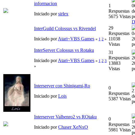
informacion
1
0
Respuestas
d
Iniciado por
sirlex
5675 Vistas
p
D
29
InterGuild Colossus vs Rivendel
Respuestas
0
Iniciado por
Atari~VBS Games
11038
2
«
1
2
»
Vistas
p
InterServer Colossus vs Rotaku
31
Respuestas
2
Iniciado por
Atari~VBS Games
«
1
2
3
13883
2
»
Vistas
p
Interserver con Shinigami-Ro
0
2
Respuestas
Iniciado por
Lois
d
5387 Vistas
p
Interserver Valbenro2 vs ROtaku
0
1
Respuestas
Iniciado por
Chaser XeNxO
2
5981 Vistas
p