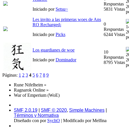
2
Respuestas
2
Iniciado por
Setsu~
5831 Vistas
p
Les invito a las primeras woes de Ans
0
RO Recharged¡
1
Respuestas
2
Iniciado por
Picks
6244 Vistas
p
Los guardianes de woe
10
2
Respuestas
Iniciado por
Dominador
2
8795 Vistas
p
Páginas:
1
2
3
4
5
6
7
8
9
Rune Nifelheim
»
Ragnarok Online
»
War of Emperium (WoE)
SMF 2.0.19
|
SMF © 2020
,
Simple Machines
|
Términos y Normativa
Diseñado con
por
SychO
| Modificado por Melfina