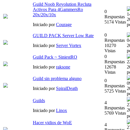
Guild Noob Revolution Recluta
Activos Para 4GammersRo
0
1
20x/20x/10x
Respuestas
2
5174 Vistas
Iniciado por
Courage
p
0
GUILD PACK Server Low Rate
Respuestas
0
Iniciado por
Server Vortex
10270
2
Vistas
p
0
Guild Pack ~ SiniestRO
Respuestas
2
Iniciado por
raksone
12678
2
Vistas
p
Guild sin problema alguno
0
0
Respuestas
Iniciado por
SpiralDeath
2
5725 Vistas
p
Guilds
4
2
Respuestas
2
Iniciado por
Linox
5769 Vistas
p
Hacer vidios de WoE
4
2
Respuestas