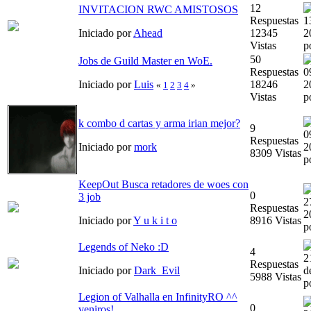
12
INVITACION RWC AMISTOSOS
Respuestas
1
Iniciado por
Ahead
12345
2
Vistas
p
50
Jobs de Guild Master en WoE.
Respuestas
0
Iniciado por
Luis
18246
2
«
1
2
3
4
»
Vistas
p
k combo d cartas y arma irian mejor?
9
0
Respuestas
Iniciado por
mork
2
8309 Vistas
p
KeepOut Busca retadores de woes con
0
3 job
2
Respuestas
2
Iniciado por
Y u k i t o
8916 Vistas
p
Legends of Neko :D
4
2
Respuestas
Iniciado por
Dark_Evil
d
5988 Vistas
p
Legion of Valhalla en InfinityRO ^^
0
veniros!