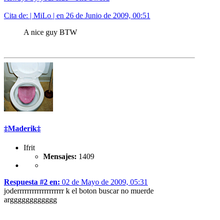
Cita de: | MiLo | en 26 de Junio de 2009, 00:51
A nice guy BTW
‡Maderik‡
Ifrit
Mensajes:
1409
Respuesta #2 en:
02 de Mayo de 2009, 05:31
joderrrrrrrrrrrrrrrrrrr k el boton buscar no muerde
argggggggggggg