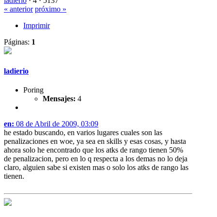
ladierio
·
4 ·
5137
« anterior
próximo »
Imprimir
Páginas:
1
ladierio
Poring
Mensajes:
4
en:
08 de Abril de 2009, 03:09
he estado buscando, en varios lugares cuales son las
penalizaciones en woe, ya sea en skills y esas cosas, y hasta
ahora solo he encontrado que los atks de rango tienen 50%
de penalizacion, pero en lo q respecta a los demas no lo deja
claro, alguien sabe si existen mas o solo los atks de rango las
tienen.