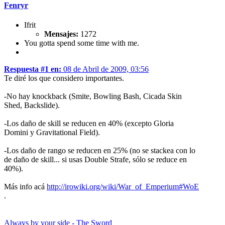
Fenryr
Ifrit
Mensajes:
1272
You gotta spend some time with me.
Respuesta #1 en:
08 de Abril de 2009, 03:56
Te diré los que considero importantes.
-No hay knockback (Smite, Bowling Bash, Cicada Skin
Shed, Backslide).
-Los daño de skill se reducen en 40% (excepto Gloria
Domini y Gravitational Field).
-Los daño de rango se reducen en 25% (no se stackea con lo
de daño de skill... si usas Double Strafe, sólo se reduce en
40%).
Más info acá
http://irowiki.org/wiki/War_of_Emperium#WoE
.
Always by your side - The Sword