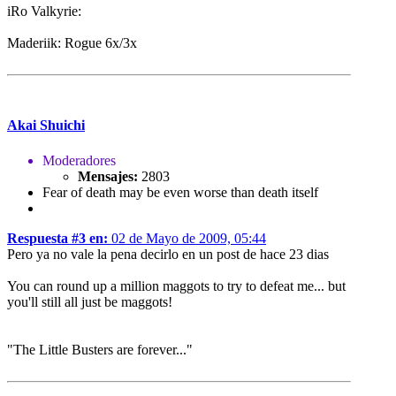
iRo Valkyrie:
Maderiik: Rogue 6x/3x
Akai Shuichi
Moderadores
Mensajes:
2803
Fear of death may be even worse than death itself
Respuesta #3 en:
02 de Mayo de 2009, 05:44
Pero ya no vale la pena decirlo en un post de hace 23 dias
You can round up a million maggots to try to defeat me... but
you'll still all just be maggots!
"The Little Busters are forever..."