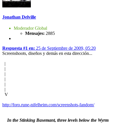
Jonathan Delville
Moderador Global
Mensajes:
2885
Respuesta #1 en:
25 de Septiembre de 2009, 05:20
Screenshoots, diseños y demás en esta dirección...
|
|
|
|
|
|
V
http://foro.rune-nifelheim.com/screenshots-fandom/
In the Stinking Basemant, three levels below the Wyrm