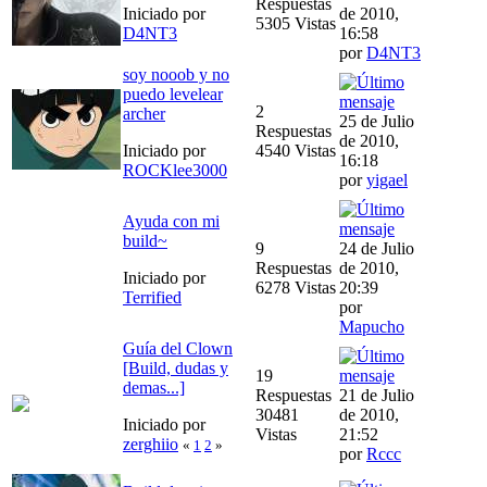
Respuestas
Iniciado por
de 2010,
5305 Vistas
D4NT3
16:58
por
D4NT3
soy nooob y no
puedo levelear
2
archer
25 de Julio
Respuestas
de 2010,
Iniciado por
4540 Vistas
16:18
ROCKlee3000
por
yigael
Ayuda con mi
build~
9
24 de Julio
Respuestas
de 2010,
Iniciado por
6278 Vistas
20:39
Terrified
por
Mapucho
Guía del Clown
[Build, dudas y
19
demas...]
Respuestas
21 de Julio
30481
de 2010,
Iniciado por
Vistas
21:52
zerghiio
«
1
2
»
por
Rccc