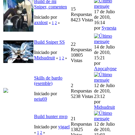
Build de mi
Sniper, comenten
15
17 de Julio
Respuestas
Iniciado por
de 2010,
8423 Vistas
axnlost
16:14
«
1
2
»
por
Synesta
Build Sniper SS
22
14 de Julio
Respuestas
Iniciado por
de 2010,
10805
Midsudruit
15:21
«
1
2
»
Vistas
por
Apocalypse
Skills de bardo
(esemble)
2
12 de Julio
Respuestas
de 2010,
Iniciado por
5238 Vistas
23:12
neiu69
por
Midsudruit
Build hunter mvp
21
Respuestas
12 de Julio
Iniciado por
yigael
13825
de 2010,
«
1
2
»
Vistas
15:03