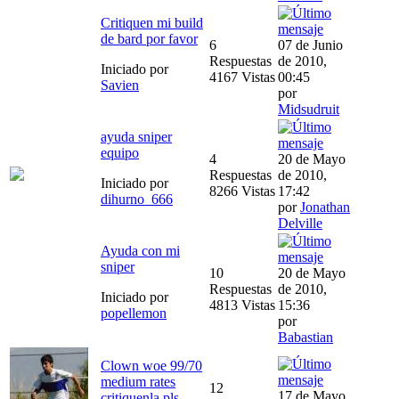
Critiquen mi build
de bard por favor
6
07 de Junio
Respuestas
de 2010,
Iniciado por
4167 Vistas
00:45
Savien
por
Midsudruit
ayuda sniper
equipo
4
20 de Mayo
Respuestas
de 2010,
Iniciado por
8266 Vistas
17:42
dihurno_666
por
Jonathan
Delville
Ayuda con mi
sniper
10
20 de Mayo
Respuestas
de 2010,
Iniciado por
4813 Vistas
15:36
popellemon
por
Babastian
Clown woe 99/70
medium rates
12
17 de Mayo
critiquenla pls