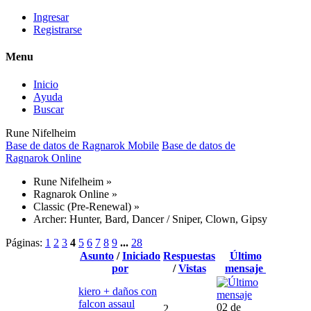
Ingresar
Registrarse
Menu
Inicio
Ayuda
Buscar
Rune Nifelheim
Base de datos de Ragnarok Mobile
Base de datos de
Ragnarok Online
Rune Nifelheim
»
Ragnarok Online
»
Classic (Pre-Renewal)
»
Archer: Hunter, Bard, Dancer / Sniper, Clown, Gipsy
Páginas:
1
2
3
4
5
6
7
8
9
...
28
Asunto
/
Iniciado
Respuestas
Último
por
/
Vistas
mensaje
kiero + daños con
falcon assaul
02 de
2