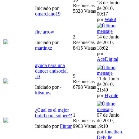
18 de Junio
Respuestas
Iniciado por
de 2010,
5328 Vistas
omarciano19
00:17
por
Waki!
fire arrow
2
14 de Junio
Iniciado por
Respuestas
de 2010,
martinxz
8415 Vistas
18:02
por
AceDigital
ayuda para una
dancer antisocial
9
:D
11 de Junio
Respuestas
de 2010,
Iniciado por
-
6798 Vistas
21:40
kitsune-
por
Hyrule
¿Cual es el mejor
1
07 de Junio
build para sniper??
Respuestas
de 2010,
Iniciado por
Fiutur
9963 Vistas
19:10
por
Jonathan
Delville