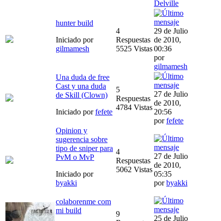
Delville
hunter build
4
29 de Julio
Iniciado por
Respuestas
de 2010,
gilmamesh
5525 Vistas
00:36
por
gilmamesh
Una duda de free
Cast y una duda
5
27 de Julio
de Skill (Clown)
Respuestas
de 2010,
4784 Vistas
Iniciado por
fefete
20:56
por
fefete
Opinion y
sugerencia sobre
tipo de sniper para
4
27 de Julio
PvM o MvP
Respuestas
de 2010,
5062 Vistas
Iniciado por
05:35
byakki
por
byakki
colaborenme com
mi build
9
25 de Julio