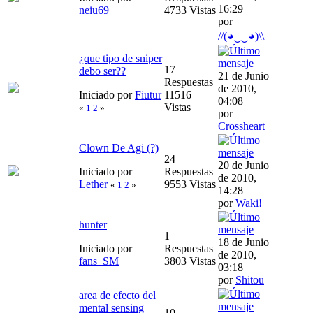
16:29
neiu69
4733 Vistas
por
//(◕‿‿◕)\\
¿que tipo de sniper
17
debo ser??
21 de Junio
Respuestas
de 2010,
Iniciado por
Fiutur
11516
04:08
Vistas
«
1
2
»
por
Crossheart
Clown De Agi (?)
24
20 de Junio
Iniciado por
Respuestas
de 2010,
Lether
9553 Vistas
«
1
2
»
14:28
por
Waki!
hunter
1
18 de Junio
Iniciado por
Respuestas
de 2010,
fans_SM
3803 Vistas
03:18
por
Shitou
area de efecto del
mental sensing
10