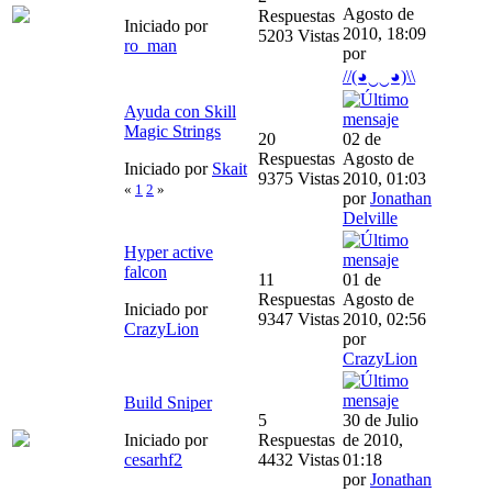
Agosto de
Respuestas
Iniciado por
2010, 18:09
5203 Vistas
ro_man
por
//(◕‿‿◕)\\
Ayuda con Skill
Magic Strings
20
02 de
Respuestas
Agosto de
Iniciado por
Skait
9375 Vistas
2010, 01:03
«
1
2
»
por
Jonathan
Delville
Hyper active
falcon
11
01 de
Respuestas
Agosto de
Iniciado por
9347 Vistas
2010, 02:56
CrazyLion
por
CrazyLion
Build Sniper
5
30 de Julio
Iniciado por
Respuestas
de 2010,
cesarhf2
4432 Vistas
01:18
por
Jonathan