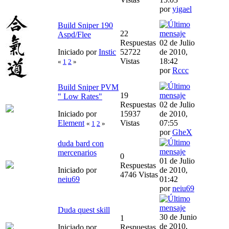
por
yigael
Build Sniper 190
22
Aspd/Flee
Respuestas
02 de Julio
Iniciado por
Instic
52722
de 2010,
Vistas
18:42
«
1
2
»
por
Rccc
Build Sniper PVM
19
" Low Rates"
Respuestas
02 de Julio
Iniciado por
15937
de 2010,
Element
Vistas
07:55
«
1
2
»
por
GheX
duda bard con
mercenarios
0
01 de Julio
Respuestas
Iniciado por
de 2010,
4746 Vistas
neiu69
01:42
por
neiu69
Duda quest skill
30 de Junio
1
de 2010,
Iniciado por
Respuestas