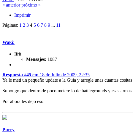
« anterior
próximo »
Imprimir
Páginas:
1
2
3
4
5
6
7
8
9
...
11
Waki!
Ifrit
Mensajes:
1087
Respuesta #45 en:
18 de Julio de 2009, 22:35
Ya le meti un pequeño update a la Guia y arregle unas cuantas cositas
Supongo que dentro de poco metere lo de battlegrounds y esas armas 
Por ahora les dejo eso.
Purry