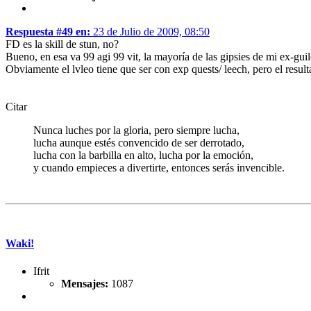
Respuesta #49 en:
23 de Julio de 2009, 08:50
FD es la skill de stun, no?
Bueno, en esa va 99 agi 99 vit, la mayoría de las gipsies de mi ex-guild
Obviamente el lvleo tiene que ser con exp quests/ leech, pero el result
Citar
Nunca luches por la gloria, pero siempre lucha,
lucha aunque estés convencido de ser derrotado,
lucha con la barbilla en alto, lucha por la emoción,
y cuando empieces a divertirte, entonces serás invencible.
Waki!
Ifrit
Mensajes:
1087