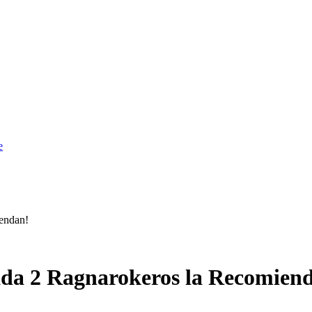
e
endan!
ada 2 Ragnarokeros la Recomien