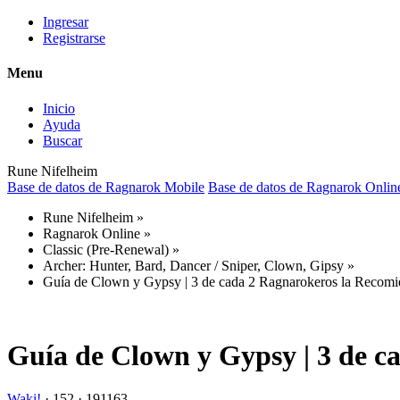
Ingresar
Registrarse
Menu
Inicio
Ayuda
Buscar
Rune Nifelheim
Base de datos de Ragnarok Mobile
Base de datos de Ragnarok Onlin
Rune Nifelheim
»
Ragnarok Online
»
Classic (Pre-Renewal)
»
Archer: Hunter, Bard, Dancer / Sniper, Clown, Gipsy
»
Guía de Clown y Gypsy | 3 de cada 2 Ragnarokeros la Recomi
Guía de Clown y Gypsy | 3 de c
Waki!
·
152 ·
191163