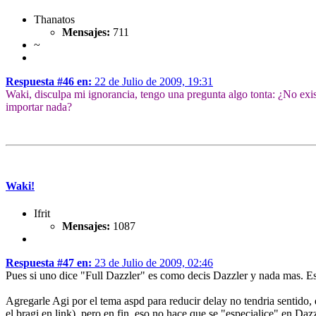
Thanatos
Mensajes:
711
~
Respuesta #46 en:
22 de Julio de 2009, 19:31
Waki, disculpa mi ignorancia, tengo una pregunta algo tonta: ¿No exi
importar nada?
Waki!
Ifrit
Mensajes:
1087
Respuesta #47 en:
23 de Julio de 2009, 02:46
Pues si uno dice "Full Dazzler" es como decis Dazzler y nada mas. Es
Agregarle Agi por el tema aspd para reducir delay no tendria sentido,
el bragi en link), pero en fin, eso no hace que se "especialice" en Dazz