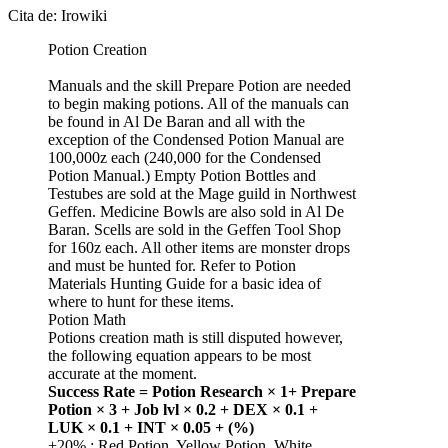
Cita de: Irowiki
Potion Creation
Manuals and the skill Prepare Potion are needed
to begin making potions. All of the manuals can
be found in Al De Baran and all with the
exception of the Condensed Potion Manual are
100,000z each (240,000 for the Condensed
Potion Manual.) Empty Potion Bottles and
Testubes are sold at the Mage guild in Northwest
Geffen. Medicine Bowls are also sold in Al De
Baran. Scells are sold in the Geffen Tool Shop
for 160z each. All other items are monster drops
and must be hunted for. Refer to Potion
Materials Hunting Guide for a basic idea of
where to hunt for these items.
Potion Math
Potions creation math is still disputed however,
the following equation appears to be most
accurate at the moment.
Success Rate = Potion Research × 1+ Prepare
Potion × 3 + Job lvl × 0.2 + DEX × 0.1 +
LUK × 0.1 + INT × 0.05 + (%)
+20% : Red Potion, Yellow Potion, White