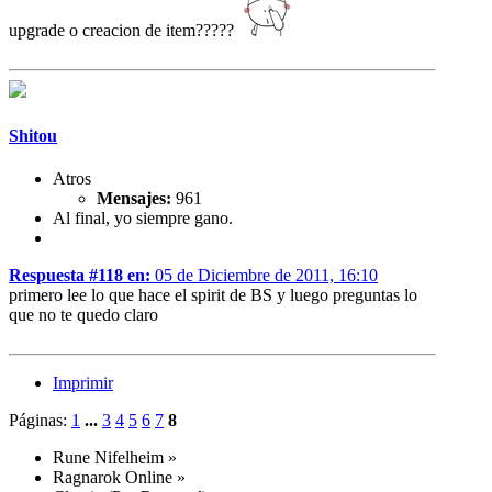
upgrade o creacion de item?????
Shitou
Atros
Mensajes:
961
Al final, yo siempre gano.
Respuesta #118 en:
05 de Diciembre de 2011, 16:10
primero lee lo que hace el spirit de BS y luego preguntas lo
que no te quedo claro
Imprimir
Páginas:
1
...
3
4
5
6
7
8
Rune Nifelheim
»
Ragnarok Online
»