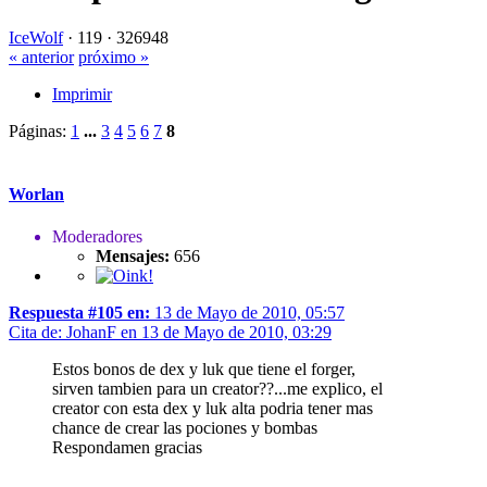
IceWolf
·
119 ·
326948
« anterior
próximo »
Imprimir
Páginas:
1
...
3
4
5
6
7
8
Worlan
Moderadores
Mensajes:
656
Respuesta #105 en:
13 de Mayo de 2010, 05:57
Cita de: JohanF en 13 de Mayo de 2010, 03:29
Estos bonos de dex y luk que tiene el forger,
sirven tambien para un creator??...me explico, el
creator con esta dex y luk alta podria tener mas
chance de crear las pociones y bombas
Respondamen gracias