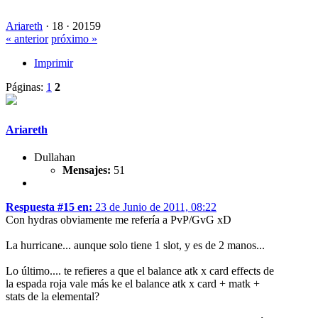
Ariareth
·
18 ·
20159
« anterior
próximo »
Imprimir
Páginas:
1
2
Ariareth
Dullahan
Mensajes:
51
Respuesta #15 en:
23 de Junio de 2011, 08:22
Con hydras obviamente me refería a PvP/GvG xD
La hurricane... aunque solo tiene 1 slot, y es de 2 manos...
Lo último.... te refieres a que el balance atk x card effects de
la espada roja vale más ke el balance atk x card + matk +
stats de la elemental?