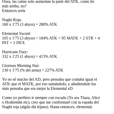
Osea, las cartas solo aumentan la parte del ATK, como leí
más arriba, no?
Entonces sería
Naght Roja:
160 x 1'75 (3 abyss) = 280% ATK
Elemental Sword:
105 x 1'75 (3 abyss) = 184% ATK + 95 MATK + 2 STR + 4
INT + 1 DEX
Hurricane Fury:
332 x 1'25 (1 abyss) = 415% ATK
Glorious Morning Star:
130 x 1'75 (% del arma) = 227% ATK
Yo no sé mucho del AD, pero pensaba que contaba igual el
ATK que el MATK, por eso sumándolo, y añadiendole los
stats pensaba que era mejor la Elemental xD
Como yo prefiero ir siempre con escudo (Ya sea Thara, Alice
o Hodremlin etc), creo que me conformaré con la espada del
Naght roja (algún día lejano). Hasta entonces, elemental.