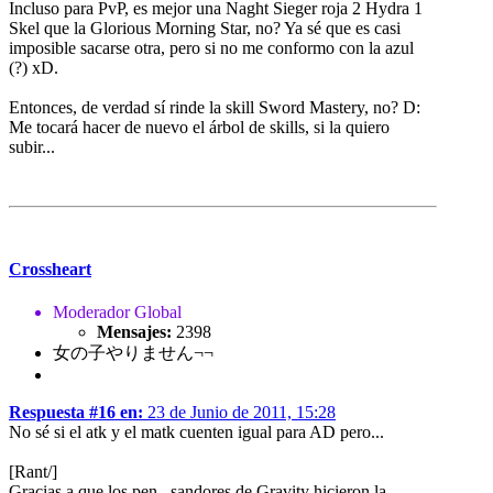
Incluso para PvP, es mejor una Naght Sieger roja 2 Hydra 1
Skel que la Glorious Morning Star, no? Ya sé que es casi
imposible sacarse otra, pero si no me conformo con la azul
(?) xD.
Entonces, de verdad sí rinde la skill Sword Mastery, no? D:
Me tocará hacer de nuevo el árbol de skills, si la quiero
subir...
Crossheart
Moderador Global
Mensajes:
2398
女の子やりません¬¬
Respuesta #16 en:
23 de Junio de 2011, 15:28
No sé si el atk y el matk cuenten igual para AD pero...
[Rant/]
Gracias a que los pen...sandores de Gravity hicieron la