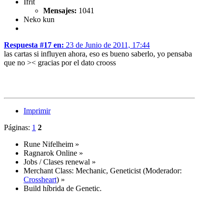
Ifrit
Mensajes:
1041
Neko kun
Respuesta #17 en:
23 de Junio de 2011, 17:44
las cartas si influyen ahora, eso es bueno saberlo, yo pensaba
que no >< gracias por el dato crooss
Imprimir
Páginas:
1
2
Rune Nifelheim
»
Ragnarok Online
»
Jobs / Clases renewal
»
Merchant Class: Mechanic, Geneticist
(Moderador:
Crossheart
) »
Build híbrida de Genetic.