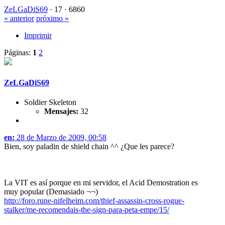
ZeLGaDiS69
·
17 ·
6860
« anterior
próximo »
Imprimir
Páginas:
1
2
ZeLGaDiS69
Soldier Skeleton
Mensajes:
32
en:
28 de Marzo de 2009, 00:58
Bien, soy paladin de shield chain ^^ ¿Que les parece?
La VIT es así porque en mi servidor, el Acid Demostration es
muy popular (Demasiado ¬¬)
http://foro.rune-nifelheim.com/thief-assassin-cross-rogue-
stalker/me-recomendais-the-sign-para-peta-empe/15/