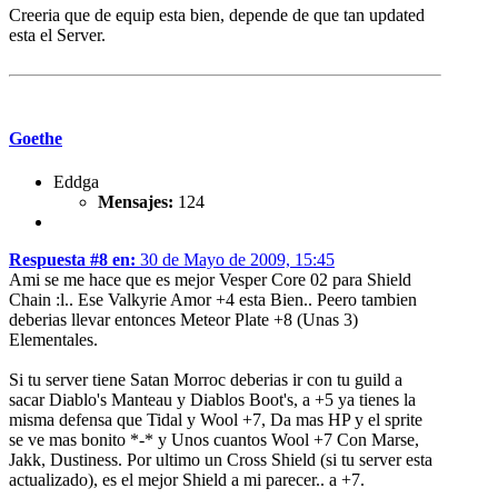
Creeria que de equip esta bien, depende de que tan updated
esta el Server.
Goethe
Eddga
Mensajes:
124
Respuesta #8 en:
30 de Mayo de 2009, 15:45
Ami se me hace que es mejor Vesper Core 02 para Shield
Chain :l.. Ese Valkyrie Amor +4 esta Bien.. Peero tambien
deberias llevar entonces Meteor Plate +8 (Unas 3)
Elementales.
Si tu server tiene Satan Morroc deberias ir con tu guild a
sacar Diablo's Manteau y Diablos Boot's, a +5 ya tienes la
misma defensa que Tidal y Wool +7, Da mas HP y el sprite
se ve mas bonito *-* y Unos cuantos Wool +7 Con Marse,
Jakk, Dustiness. Por ultimo un Cross Shield (si tu server esta
actualizado), es el mejor Shield a mi parecer.. a +7.