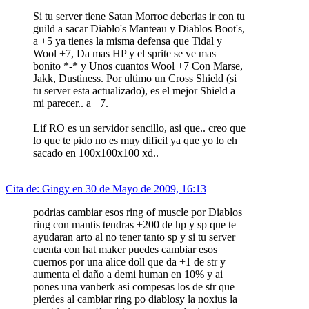
Si tu server tiene Satan Morroc deberias ir con tu
guild a sacar Diablo's Manteau y Diablos Boot's,
a +5 ya tienes la misma defensa que Tidal y
Wool +7, Da mas HP y el sprite se ve mas
bonito *-* y Unos cuantos Wool +7 Con Marse,
Jakk, Dustiness. Por ultimo un Cross Shield (si
tu server esta actualizado), es el mejor Shield a
mi parecer.. a +7.
Lif RO es un servidor sencillo, asi que.. creo que
lo que te pido no es muy dificil ya que yo lo eh
sacado en 100x100x100 xd..
Cita de: Gingy en 30 de Mayo de 2009, 16:13
podrias cambiar esos ring of muscle por Diablos
ring con mantis tendras +200 de hp y sp que te
ayudaran arto al no tener tanto sp y si tu server
cuenta con hat maker puedes cambiar esos
cuernos por una alice doll que da +1 de str y
aumenta el daño a demi human en 10% y ai
pones una vanberk asi compesas los de str que
pierdes al cambiar ring po diablosy la noxius la