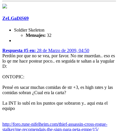
ZeLGaDiS69
Soldier Skeleton
Mensajes:
32
Respuesta #5 en:
28 de Marzo de 2009, 04:50
Perdón por que no se vea, por favor. No me muerdan.. eso es
lo qe me hace postear poco.. en seguida te saltan a la yugular
D:
ONTOPIC:
Pensé en sacar muchas comidas de str +3, es high rates y las
comidas sobran ¿Cual era la carta?
La INT lo subí en los puntos que sobraron y.. aqui esta el
equipo
http://foro.rune-nifelheim.com/thief-assassin-cross-rogue-
stalker/me-recomendais-the-sign-para-peta-empe/15/