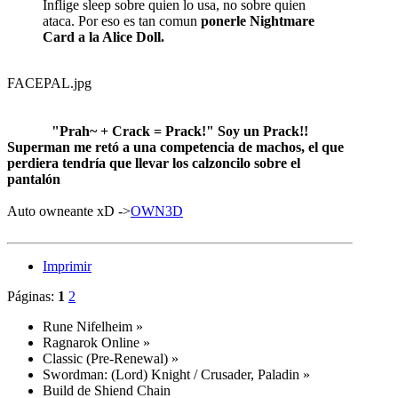
Inflige sleep sobre quien lo usa, no sobre quien
ataca. Por eso es tan comun
ponerle Nightmare
Card a la Alice Doll.
FACEPAL.jpg
"Prah~ + Crack = Prack!" Soy un Prack!!
Superman me retó a una competencia de machos, el que
perdiera tendría que llevar los calzoncilo sobre el
pantalón
Auto owneante xD ->
OWN3D
Imprimir
Páginas:
1
2
Rune Nifelheim
»
Ragnarok Online
»
Classic (Pre-Renewal)
»
Swordman: (Lord) Knight / Crusader, Paladin
»
Build de Shiend Chain