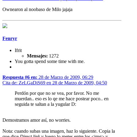
Ownearon al noobaso de Milo jajaja
Fenryr
Ifrit
Mensajes:
1272
You gotta spend some time with me.
Respuesta #6 en:
28 de Marzo de 2009, 06:29
Cita de: ZeLGaDiS69 en 28 de Marzo de 2009, 04:50
Perdón por que no se vea, por favor. No me
muerdan.. eso es lo qe me hace postear poco.. en
seguida te saltan a la yugular D:
Demostramos amor así, no worries.
Nota: cuando subas una imagen, haz lo siguiente. Copia la
que dice
Direct link
y luego lo metes entre los <img> y