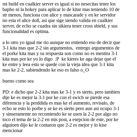
mi build en cualkier server es igual si no nesecitas tener los
bapho ni la hokey para aplicar lo de kitar mas teniendo 10 de
str menos, funciona con alice y mascarade y en ke servidor
no esta el alice doll, asi que sige siendo valida en cualkier
server, de echo se cuadra sin sikiera tener cross shield, y sus
funcionalidad es optima.
a lo otro yo igual me rio aunque no entiendo eso de decir que
3-1 kita mas que 2-2 sin argumentos, entrego argumentos de
el porke kita mas y su respuesta son como no es mentira 3-1
kita mas por ke yo lo digo :P ke kieres ke aga dejar que el
ke entre y leea esto se quede con la vieja idea que 3-1 kita
mas ke 2-2, sabiendendo ke eso es falso o_O
bueno como sea
PD: e dicho que 2-2 kita mas ke 3-1 y es sierto, pero tambien
dije ke es mejor la 3-1 por ke con el swich se pierde esa
diferencia y la perddida es mas ke el aumento, revisalo, de
echo se esto lo porbe y se ke es sierto pero aun asi ocupo 3-1
y sinseramente no recomiendo ke se usen la 2-2 por algo no
toco el tema de la 2-2 en mis post, a esepcion de este, por ke
alguioen dijo ke le contaron que 2-2 es mejor y lo kise
mencionar