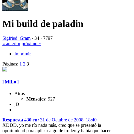
Mi build de paladin
Sigfried_Gram
·
34 ·
7797
« anterior
próximo »
Imprimir
Páginas:
1
2
3
l MiLo l
Atros
Mensajes:
927
;D
Respuesta #30 en:
31 de Octubre de 2008, 18:40
XDDD, yo me río nada más, creo que se presentó la
oportunidad para aplicar algo de trolleo y había que hacer