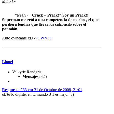
MiLo l
»
"Prah~ + Crack = Prack!" Soy un Prack!!
Superman me retó a una competencia de machos, el que
perdiera tendría que llevar los calzoncilo sobre el
pantalón
Auto owneante xD ->
OWN3D
Lionel
Valkyrie Randgris
Mensajes:
425
Respuesta #33 en:
31 de Octubre de 2008, 21:01
ok tu lo digiste, en tu mundo 3-1 es mejor. 8)