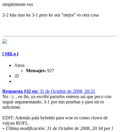
simplemente eso
2-2 kita mas ke 3-1 pero ke sea "mejor" es otra cosa
l MiLo l
Atros
Mensajes:
927
;D
Respuesta #32 en:
31 de Octubre de 2008, 20:31
No : ) , en fin, ya escribí parrafos enteros así que peco con
seguir argumentando, 3-1 por mis pruebas y para mi es
suficiente.
EDIT: Además pala hybrido para woe es como clown de
vulcan ROFL.
«
Última modificación: 31 de Octubre de 2008, 20:34 por l