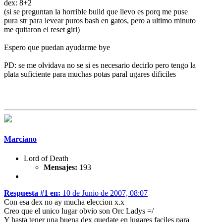
dex: 8+2
(si se preguntan la horrible build que llevo es porq me puse
pura str para levear puros bash en gatos, pero a ultimo minuto
me quitaron el reset girl)
Espero que puedan ayudarme bye
PD: se me olvidava no se si es necesario decirlo pero tengo la
plata suficiente para muchas potas paral ugares dificiles
Marciano
Lord of Death
Mensajes:
193
Respuesta #1 en:
10 de Junio de 2007, 08:07
Con esa dex no ay mucha eleccion x.x
Creo que el unico lugar obvio son Orc Ladys =/
Y hasta tener una buena dex quedate en lugares faciles para