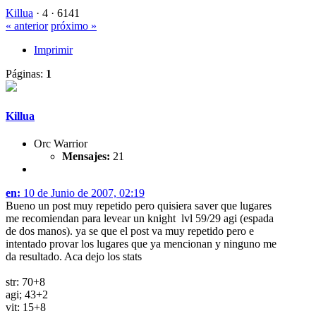
Killua
·
4 ·
6141
« anterior
próximo »
Imprimir
Páginas:
1
Killua
Orc Warrior
Mensajes:
21
en:
10 de Junio de 2007, 02:19
Bueno un post muy repetido pero quisiera saver que lugares
me recomiendan para levear un knight lvl 59/29 agi (espada
de dos manos). ya se que el post va muy repetido pero e
intentado provar los lugares que ya mencionan y ninguno me
da resultado. Aca dejo los stats
str: 70+8
agi; 43+2
vit: 15+8