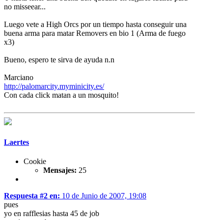
no misseear...
Luego vete a High Orcs por un tiempo hasta conseguir una
buena arma para matar Removers en bio 1 (Arma de fuego
x3)
Bueno, espero te sirva de ayuda n.n
Marciano
http://palomarcity.myminicity.es/
Con cada click matan a un mosquito!
Laertes
Cookie
Mensajes:
25
Respuesta #2 en:
10 de Junio de 2007, 19:08
pues
yo en rafflesias hasta 45 de job