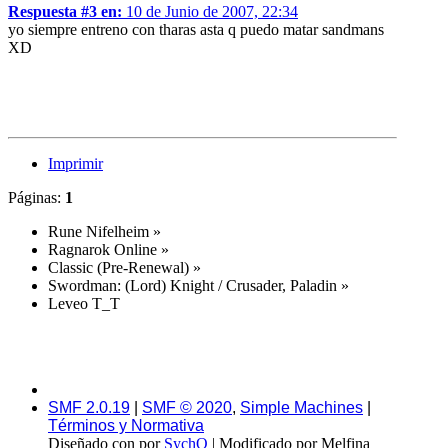
Respuesta #3 en:
10 de Junio de 2007, 22:34
yo siempre entreno con tharas asta q puedo matar sandmans
XD
Imprimir
Páginas:
1
Rune Nifelheim
»
Ragnarok Online
»
Classic (Pre-Renewal)
»
Swordman: (Lord) Knight / Crusader, Paladin
»
Leveo T_T
SMF 2.0.19
|
SMF © 2020
,
Simple Machines
|
Términos y Normativa
Diseñado con
por
SychO
| Modificado por Melfina